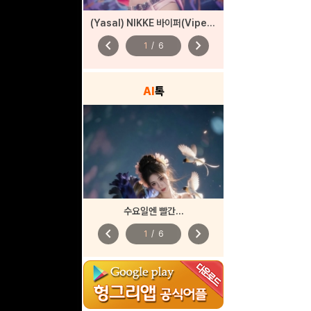
(Yasal) NIKKE 바이퍼(Viper) – 펑키 스트리트
chevron_left
chevron_right
1
/
6
AI
톡
수요일엔 빨간...
chevron_left
chevron_right
1
/
6