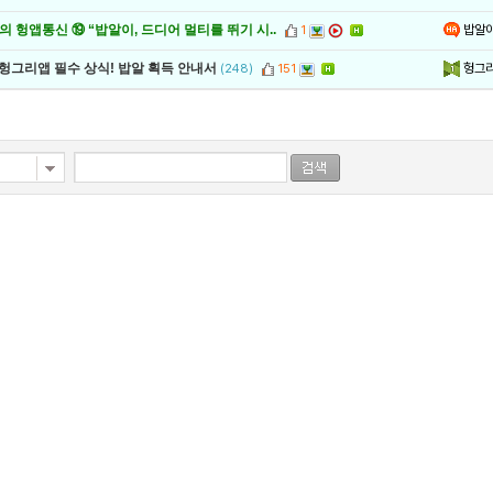
밥알
 헝앱통신 ⑲ “밥알이, 드디어 멀티를 뛰기 시..
1
헝그
 헝그리앱 필수 상식! 밥알 획득 안내서
(248)
151