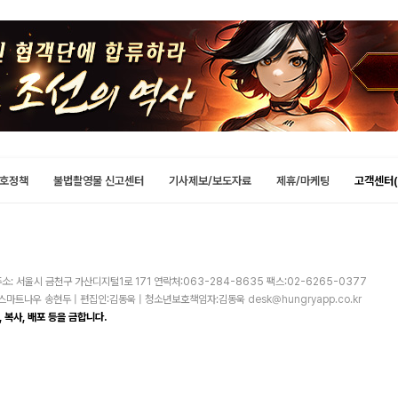
호정책
불법촬영물 신고센터
기사제보/보도자료
제휴/마케팅
고객센터(
소: 서울시 금천구 가산디지털1로 171 연락처:063-284-8635 팩스:02-6265-0377
주)스마트나우 송현두 | 편집인:김동욱 | 청소년보호책임자:김동욱
desk@hungryapp.co.kr
 복사, 배포 등을 금합니다.