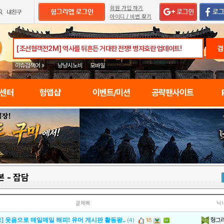
회원 가입 하기
아이디 / 비번 찾기
검
이슈검색어 »
냥냥시노비
모바일
임센터
헝앱샵
이벤트/미션
공략팬사이트
본
-
잡담
글제목
닉
헝그
] 웃음으로 매일매일 해피! 유머 게시판 활동왕..
(4)
18