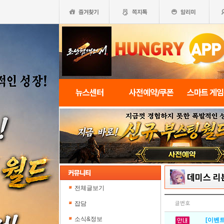
뉴스센터
사전예약/쿠폰
스마트 게
데미스 리
전체글보기
잡담
글번호
소식&정보
[이벤트