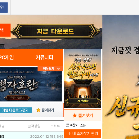
색
PC게임
커뮤니티
즐겨찾기
star
즐겨찾기
즐겨찾기 없음
네임
글작성일
조회수
add
내 즐겨찾기 관리
리앱
2022.04.12
153,649