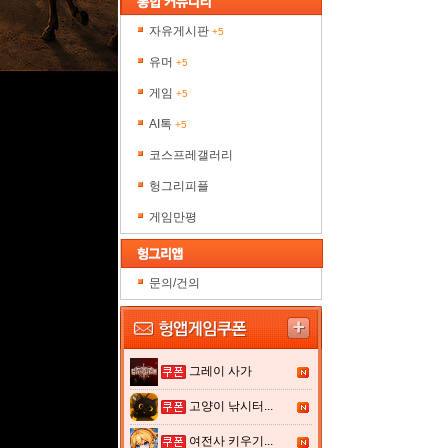
자유게시판
+5
유머
+5
게임
+5
AI톡
+5
코스프레갤러리
헝그리피플
게임만평
문의/건의
그레이 사가
고양이 낚시터...
여전사 키우기...