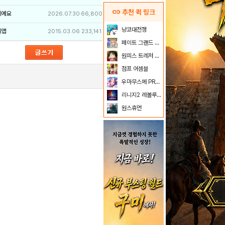
link
추천 퀵 링크
이에요
2026.07.30
66,800
냥코대전쟁
리앱
2015.03.06
233,141
페이트 그랜드 오더
원피스 트레저 크루즈
점프 어셈블
우마무스메 PRETTY DERBY
리니지2 레볼루션
원스휴먼