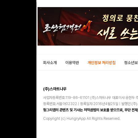
회사소개
이용약관
개인정보 처리방침
청소년보
(주)스마트나우
사업자등록번호:119-86-61101 (주)스마트나우 대표이사:송현두 주
등록번호:서울아02322 | 등록일자:2016년4월25일 | 발행인:(
헝그리앱의 콘텐츠 및 기사는 저작권법의 보호를 받으므로, 무단 전재,
Copyright (c) HungryApp All Rights Reserved.