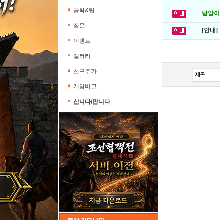
공략&팁
밥알이의
질문
[안내]
이벤트
갤러리
친구추가
게임버그
삽니다/팝니다