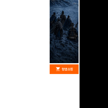
redeem
shopping_cart
헝앱 경품
헝앱 쇼핑
구글 플레이 기프트카드
5,000원 (추첨)
100
밥알