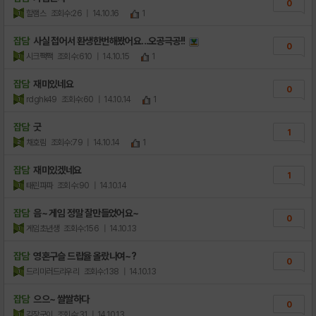
0
할램스
조회수:26
| 14.10.16
1
잡담
사실 접어서 환생한번해봤어요...오공극공!!
0
시크짹짹
조회수:610
| 14.10.15
1
잡담
재미있네요
0
rdghk49
조회수:60
| 14.10.14
1
잡담
굿
1
채호림
조회수:79
| 14.10.14
1
잡담
재미있겠네요
1
태린파파
조회수:90
| 14.10.14
잡담
음~ 게임 정말 잘만들었어요~
0
게임초년생
조회수:156
| 14.10.13
잡담
영혼구슬 드랍율 올랐나여~?
0
드리미러드리우리
조회수:138
| 14.10.13
잡담
으으~ 쌀쌀하다
0
김장군이
조회수:31
| 14.10.13