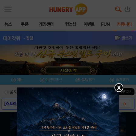
뉴스
쿠폰
게임센터
헝앱샵
이벤트
FUN
커뮤니티
데미갓워
- 잡담
글쓰기
메뉴
이벤트/미션
설치/평가
즐겨찾기
X
공지사항
진행중인 이벤트
0
건
▼ 공지펴기
[스토리] - 데미갓워
0
[다운로드링크] - 데미갓워
4
[공략] 무과금&소과금 하시고 처음하시는분들 ..
9
[공략] 초반 힐러 노가다 장소.
5