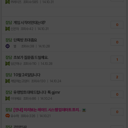
퀴레이즈
조회수:585
| 14.10.31
잡담
게임 시작이안대는데?
0
신꼰자
조회수:42
| 14.10.31
잡담
단톡방 초대좀요
0
별
조회수:38
| 14.10.28
잡담
초보가 질문좀 드릴께요.
1
당근하나
조회수:110
| 14.10.28
잡담
10월 24일입니다
2
게임하는고양이
조회수:130
| 14.10.24
잡담
유령방초대해드립니다 톡 gjrnr
0
이아에오
조회수:86
| 14.10.24
잡담
[안내] 미리보는 레이드 시스템 업데이트 프리..
0
유수하
조회수:326
| 14.10.21
잡담
가입인사