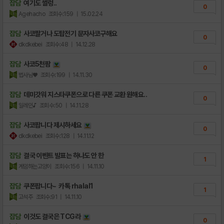
잡담
여기도 썰렁..
0
Agehacho
조회수:159
| 15.02.24
잡담
사코팔거나 도탑전기 문자사코구해요
0
dkdkebei
조회수:48
| 14.12.28
잡담
사코5천팜
0
법사님♥
조회수:199
| 14.11.30
잡담
데미갓워 지스타쿠폰으로 다른 쿠폰 교환 원해요..
0
일레인♪
조회수:50
| 14.11.28
잡담
사코팝니다 제시하세요
0
dkdkebei
조회수:128
| 14.11.12
잡담
결국 이벤트 발표는 하나도 안 한
1
게임하는고양이
조회수:156
| 14.11.10
잡담
쿠폰팝니다~ 카톡 rhalal1
1
고석주
조회수:91
| 14.11.10
잡담
이것도 결국은 TCG라
0