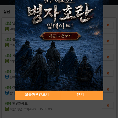
[정보] 성향에 따른 능력치 증가 공식
4
잡담
[정보] 데미갓워 광역 딜러 추천 영웅
1
잡담
안녕하세요 좋은 아침이에요^^
0
데미갓워 초보를 위한 완벽(?) 공략
5
vuqei
조회수:23
| 22.10.08
[안내] 향후 정기점검 일정 안내
0
잡담
슈프림캠프캡 걱정많으셨죠】
0
forta
조회수:24
| 21.11.15
[안내] 10월23일(목) 업데이트 내역 안내
0
잡담
카톡 휴대폰결제현금화 알아보고선택하세요∧
0
enpnivs
조회수:9
| 21.07.21
잡담
다녀갑니다
0
은야차
조회수:74
| 16.09.18
잡담
여기도 썰렁
0
눈와라여름이다
조회수:133
| 15.08.08
오늘하루 안보기
닫기
잡담
안녕하세요
0
오늘도헝앱
조회수:40
| 15.08.06