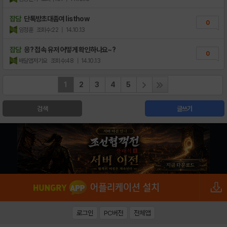
잡담
단톡방초대좀여 listhow
0
임정훈
조회수:22
| 14.10.13
잡담
응? 접속 유저 어떻게 확인하나요~?
0
배달앱저기요
조회수:48
| 14.10.13
1
2
3
4
5
검색
글쓰기
로그인
PC버전
전체앱