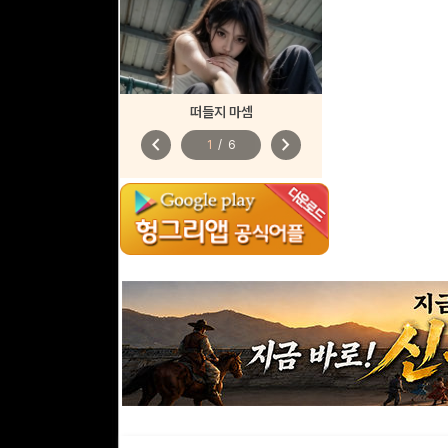
떠들지 마셈
chevron_left
chevron_right
1
/
6