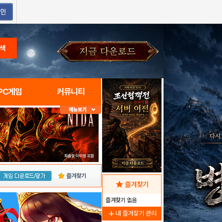
색
PC게임
커뮤니티
즐겨찾기
star
즐겨찾기
즐겨찾기 없음
add
내 즐겨찾기 관리