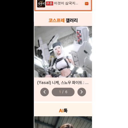
이것이 삼국지...
코스프레
갤러리
(Yasal) 니케, 스노우 화이트 : 헤비암즈
chevron_left
chevron_right
1
/
6
AI
톡