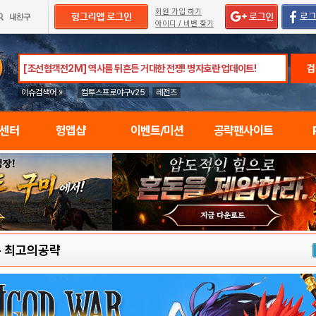
회원 가입 하기
아이디 / 비번 찾기
검
이슈검색어 »
컴투스프로야구v25
레전즈
임센터
헝앱샵
이벤트/미션
공략팬사이트
-
최고의공략