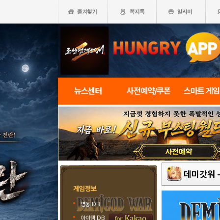
뉴스센터
사전예약/쿠폰
스마트 게
데미갓워
게임정보
영웅 DB
아이템 DB