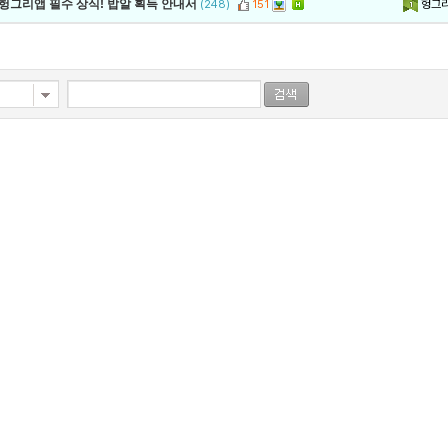
헝그
 헝그리앱 필수 상식! 밥알 획득 안내서
(248)
151