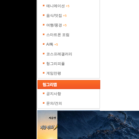
애니메이션
+5
음식/맛집
+5
여행/풍경
+5
스마트폰 포럼
AI톡
+5
코스프레갤러리
헝그리피플
게임만평
공지사항
문의/건의