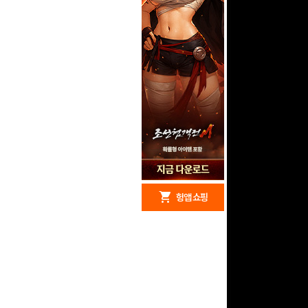
redeem
shopping_cart
헝앱 경품
헝앱 쇼핑
구글 플레이 기프트카드
15,000원 (추첨)
100
밥알