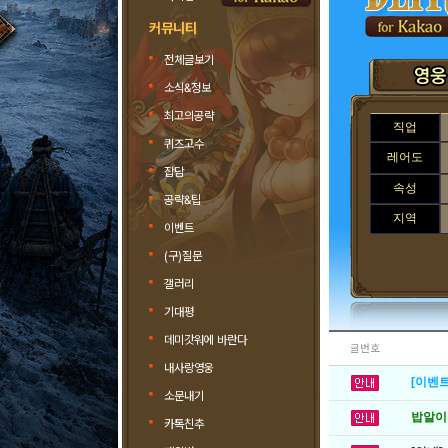
커뮤니티
전체글보기
소식&정보
최고의공략
직업
퀴즈고수
레어도
잡담
속성
공략&팁
지역
이벤트
(구)질문
갤러리
기대평
데미갓워에 바란다
글번호
내사랑영웅
[이벤트
소문내기
밥알이의
카톡친추