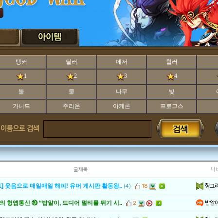
탱커
딜러
메저
힐러
1
2
3
4
불
물
나무
빛
가니드
주리온
아케론
프로그스
글제목
닉
헝그
] 웃음으로 매일매일 해피! 유머 게시판 활동왕..
(4)
18
밥알
 헝앱통신 ⑲ “밥알이, 드디어 멀티를 뛰기 시..
2