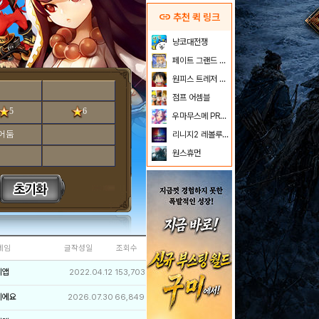
link
추천 퀵 링크
냥코대전쟁
페이트 그랜드 오더
원피스 트레저 크루즈
점프 어셈블
5
6
우마무스메 PRETTY DERBY
어둠
리니지2 레볼루션
원스휴먼
네임
글작성일
조회수
리앱
2022.04.12
153,703
이에요
2026.07.30
66,849