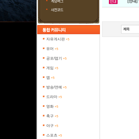
게임버그
[안내]
사전코드
자유게시판
+5
유머
+5
공포/엽기
+5
게임
+5
앱
+5
방송/연예
+5
드라마
+5
영화
+5
축구
+5
야구
+5
스포츠
+5