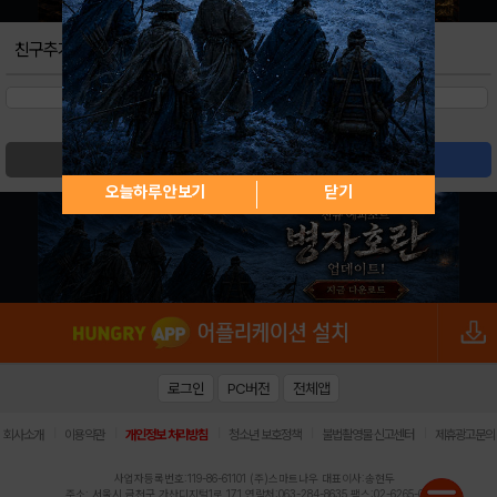
친구추가
검색
글쓰기
오늘하루 안보기
닫기
로그인
PC버전
전체앱
|
|
|
|
|
회사소개
이용약관
개인정보 처리방침
청소년 보호정책
불법촬영물 신고센터
제휴광고문의
사업자등록번호:119-86-61101 (주)스마트나우 대표이사:송현두
주소: 서울시 금천구 가산디지털1로 171 연락처:063-284-8635 팩스:02-6265-0377