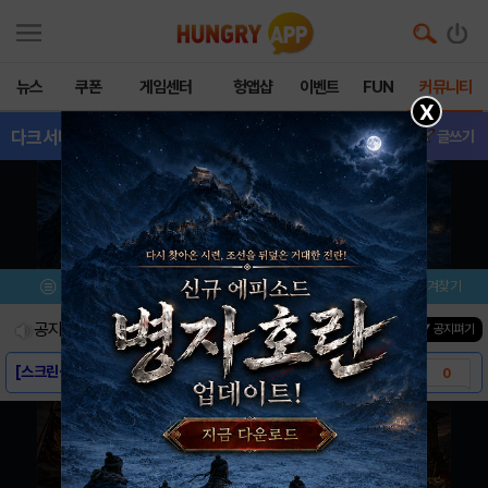
뉴스
쿠폰
게임센터
헝앱샵
이벤트
FUN
커뮤니티
X
다크서바이벌
- 친구추가
글쓰기
메뉴
이벤트/미션
설치/평가
즐겨찾기
공지사항
진행중인 이벤트
0
건
▼ 공지펴기
[스크린샷] - 다크서바이벌
0
[게임소개] - 다크서바이벌
0