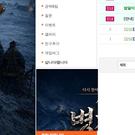
공략&팁
밥알이의
질문
[안내]
이벤트
[잡담]
2
갤러리
[잡담]
1
친구추가
게임버그
삽니다/팝니다