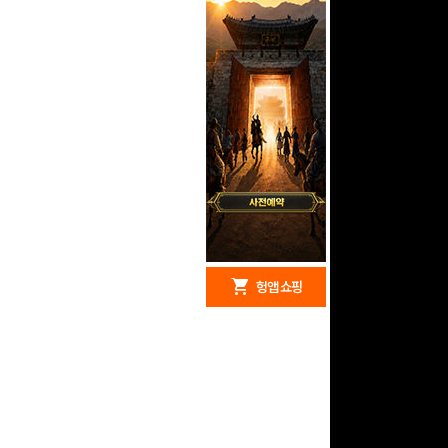
redeem
shopping_cart
헝앱 경품
헝앱 쇼핑
문화상품권 10000원
(추첨)
100
밥알