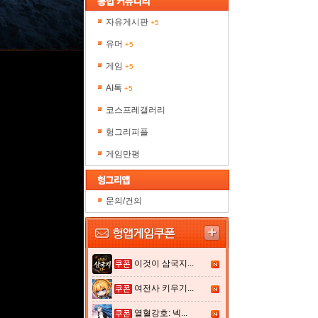
자유게시판
+5
유머
+5
게임
+5
AI톡
+5
코스프레갤러리
헝그리피플
게임만평
문의/건의
이것이 삼국지...
여전사 키우기...
열혈강호: 넥...