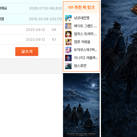
link
추천 퀵 링크
이에요
2026.07.30
66,832
냥코대전쟁
리앱
2015.03.06
233,173
페이트 그랜드 오더
2023.09.12
58
원피스 트레저 크루즈
2023.09.12
61
점프 어셈블
우마무스메 PRETTY DERBY
리니지2 레볼루션
원스휴먼