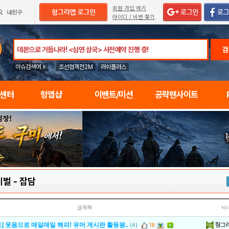
회원 가입 하기
아이디 / 비번 찾기
검
이슈검색어 »
조선협객전2M
러쉬플러스
임센터
헝앱샵
이벤트/미션
공략팬사이트
이벌
-
잡담
글제목
닉
헝그
] 웃음으로 매일매일 해피! 유머 게시판 활동왕..
(4)
18