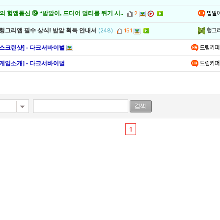
밥알
 헝앱통신 ⑲ “밥알이, 드디어 멀티를 뛰기 시..
2
헝그
 헝그리앱 필수 상식! 밥알 획득 안내서
(248)
151
[스크린샷] - 다크서바이벌
드림키퍼
[게임소개] - 다크서바이벌
드림키퍼
1