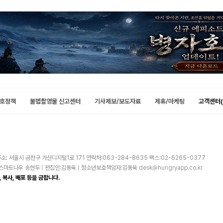
호정책
불법촬영물 신고센터
기사제보/보도자료
제휴/마케팅
고객센터(
소: 서울시 금천구 가산디지털1로 171 연락처:063-284-8635 팩스:02-6265-0377
주)스마트나우 송현두 | 편집인:김동욱 | 청소년보호책임자:김동욱
desk@hungryapp.co.kr
 복사, 배포 등을 금합니다.