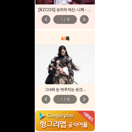
[RZCOS] 승리의 여신: 니케 - 바이퍼 (Model. 시루)
chevron_left
chevron_right
1
/
6
AI
톡
그녀와 눈 마주치는 순간...
chevron_left
chevron_right
1
/
6