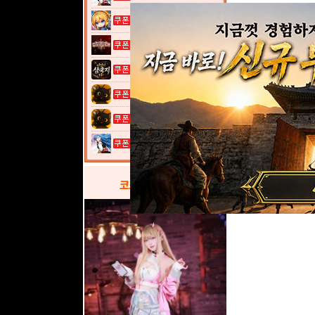
여전사 키우기...
그레이 사가
이것이 삼국지...
고양이 낚시터...
고양이 낚시터...
열혈강호: 넥...
코스프레
갤러리