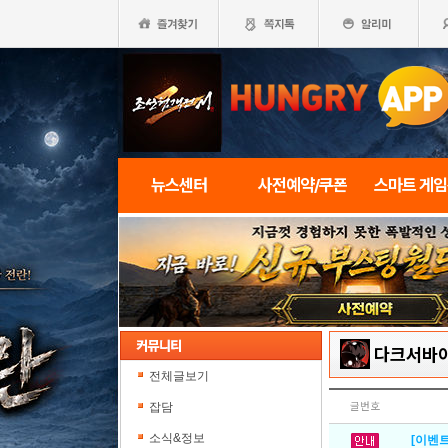
뉴스센터
사전예약/쿠폰
스마트 게
다크서바
전체글보기
잡담
글번호
소식&정보
[이벤트