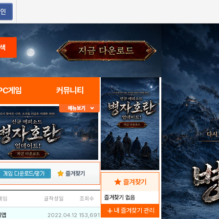
색
PC게임
커뮤니티
즐겨찾기
star
즐겨찾기
즐겨찾기 없음
네임
글작성일
조회수
add
내 즐겨찾기 관리
리앱
2022.04.12
153,691