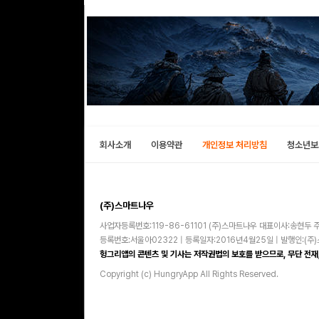
회사소개
이용약관
개인정보 처리방침
청소년보
(주)스마트나우
사업자등록번호:119-86-61101 (주)스마트나우 대표이사:송현두 주
등록번호:서울아02322 | 등록일자:2016년4월25일 | 발행인:(
헝그리앱의 콘텐츠 및 기사는 저작권법의 보호를 받으므로, 무단 전재,
Copyright (c) HungryApp All Rights Reserved.