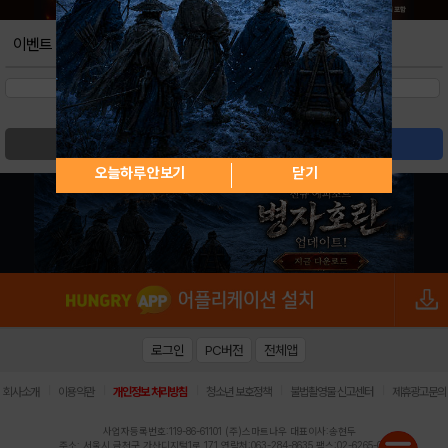
이벤트
검색
글쓰기
오늘하루 안보기
닫기
로그인
PC버전
전체앱
|
|
|
|
|
회사소개
이용약관
개인정보 처리방침
청소년 보호정책
불법촬영물 신고센터
제휴광고문의
사업자등록번호:119-86-61101 (주)스마트나우 대표이사:송현두
주소: 서울시 금천구 가산디지털1로 171 연락처:063-284-8635 팩스:02-6265-0377