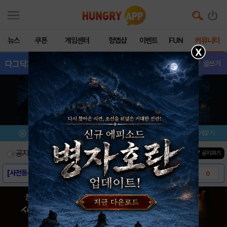
뉴스
쿠폰
게임센터
헝앱샵
이벤트
FUN
커뮤니티
X
다그닥기사단
- 이벤트
글쓰기
메뉴
이벤트/미션
설치/평가
즐겨찾기
공지사항
진행중인 이벤트
0
건
▼ 공지펴기
[사전등록링크] - 다그닥 기사단
0
[스크린샷] - 다그닥 기사단
0
[게임소개] - 다그닥 기사단
0