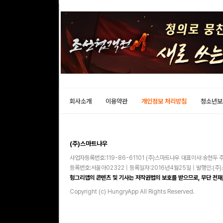
회사소개
이용약관
개인정보 처리방침
청소년보
(주)스마트나우
사업자등록번호:119-86-61101 (주)스마트나우 대표이사:송현두 주
등록번호:서울아02322 | 등록일자:2016년4월25일 | 발행인:(
헝그리앱의 콘텐츠 및 기사는 저작권법의 보호를 받으므로, 무단 전재,
Copyright (c) HungryApp All Rights Reserved.