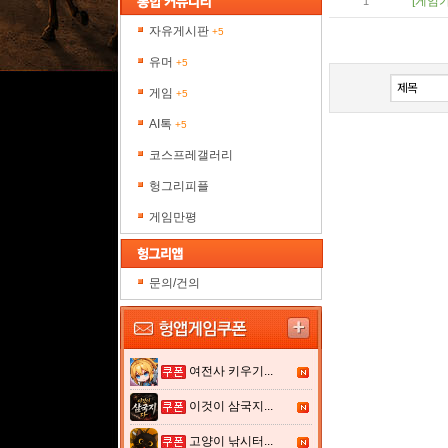
[게임
1
자유게시판
+5
유머
+5
게임
+5
AI톡
+5
코스프레갤러리
헝그리피플
게임만평
문의/건의
여전사 키우기...
이것이 삼국지...
고양이 낚시터...