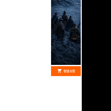
redeem
shopping_cart
헝앱 경품
헝앱 쇼핑
문화상품권 5000원 (추
첨)
100
밥알