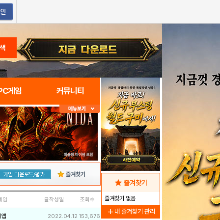
색
PC게임
커뮤니티
즐겨찾기
star
즐겨찾기
즐겨찾기 없음
네임
글작성일
조회수
add
내 즐겨찾기 관리
리앱
2022.04.12
153,676