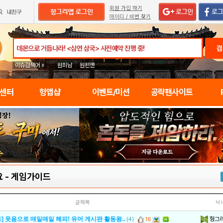
회원 가입 하기
아이디 / 비번 찾기
검
이슈검색어 »
원최남
원펀맨
임센터
헝앱샵
이벤트/미션
공략팬사이트
요
-
게임가이드
글제목
닉
헝그
] 웃음으로 매일매일 해피! 유머 게시판 활동왕..
(4)
18