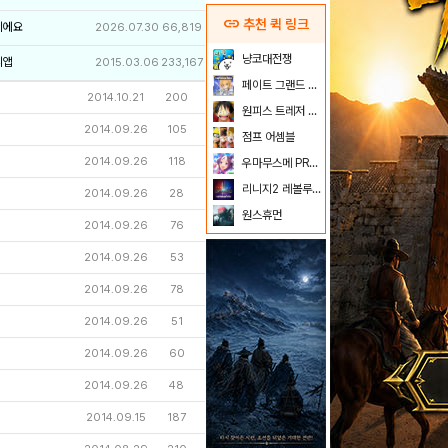
link
추천 퀵 링크
이에요
2026.07.30
66,819
냥코대전쟁
리앱
2015.03.06
233,167
페이트 그랜드 오더
2014.10.21
200
원피스 트레저 크루즈
2014.09.26
105
점프 어셈블
2014.09.26
118
우마무스메 PRETTY DERBY
리니지2 레볼루션
2014.09.26
28
원스휴먼
2014.09.26
76
2014.09.26
53
2014.09.26
78
2014.09.26
51
2014.09.26
60
2014.09.26
48
2014.09.15
187