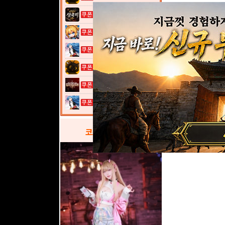
이것이 삼국지...
여전사 키우기...
열혈강호: 넥...
고양이 낚시터...
그레이 사가
열혈강호: 넥...
코스프레
갤러리