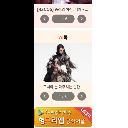
[RZCOS] 승리의 여신: 니케 - 바이퍼 (Model. 시루)
chevron_left
chevron_right
1
/
6
AI
톡
그녀와 눈 마주치는 순간...
chevron_left
chevron_right
1
/
6