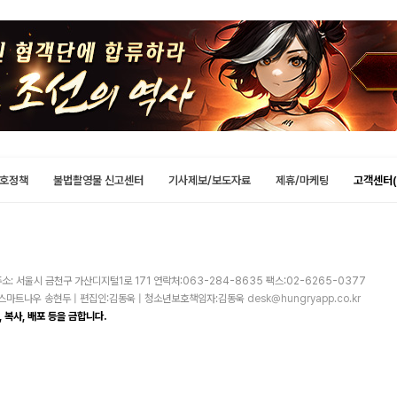
호정책
불법촬영물 신고센터
기사제보/보도자료
제휴/마케팅
고객센터(
소: 서울시 금천구 가산디지털1로 171 연락처:063-284-8635 팩스:02-6265-0377
주)스마트나우 송현두 | 편집인:김동욱 | 청소년보호책임자:김동욱
desk@hungryapp.co.kr
 복사, 배포 등을 금합니다.