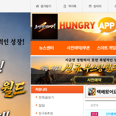
뉴스센터
사전예약/쿠폰
스마트 게
택배왔어
전체글보기
잡담
글번호
친구&추천
[이벤트