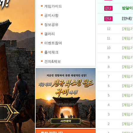
게임가이드
밥알이의
공지사항
[안내]
정보공유
[게임
12
갤러리
[게임
11
이벤트참여
[게임
10
출석체크
[게임
9
건의&제보
[게임
8
[게임
7
[게임
6
[게임
5
[게임
4
[게임
3
[게임
2