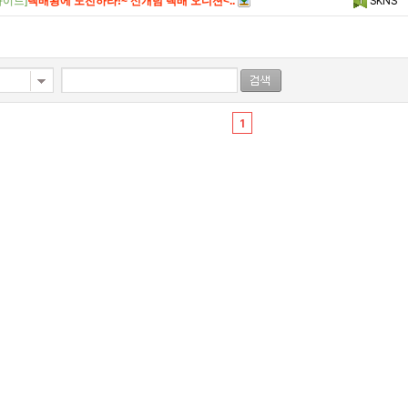
가이드]
택배왕에 도전하라!~ 신개념 택배 오디션<..
SKNS
1