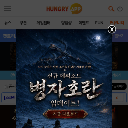
뉴스
쿠폰
게임센터
헝앱샵
이벤트
FUN
커뮤니티
X
캣트리스
- 친구추가
글쓰기
메뉴
이벤트/미션
설치/평가
즐겨찾기
공지사항
진행중인 이벤트
0
건
▼ 공지펴기
[스크린샷] - 캣트리스
0
[게임소개] - 캣트리스
0