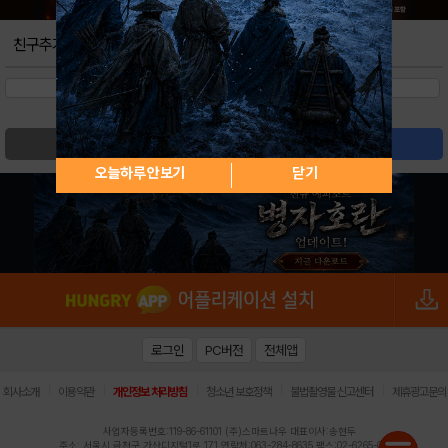
친구추가
검색
글쓰기
오늘하루 안보기
닫기
로그인
PC버전
전체앱
|
|
|
|
|
회사소개
이용약관
개인정보 처리방침
청소년 보호정책
불법촬영물 신고센터
제휴광고문의
사업자등록번호:119-86-61101 (주)스마트나우 대표이사:송현두
주소: 서울시 금천구 가산디지털1로 171 연락처:063-284-8635 팩스:02-6265-0377