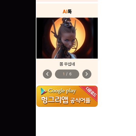
AI
톡
쫌 무섭네
chevron_left
chevron_right
1
/
6