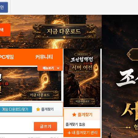
색
PC게임
커뮤니티
즐겨찾기
star
즐겨찾기
즐겨찾기 없음
add
내 즐겨찾기 관리