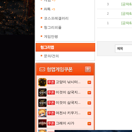
게임
+5
[공략&
3
AI톡
+5
[공략&
2
코스프레갤러리
[공략&
1
헝그리피플
게임만평
문의/건의
고양이 낚시터...
이것이 삼국지...
이것이 삼국지...
여전사 키우기...
그레이 사가