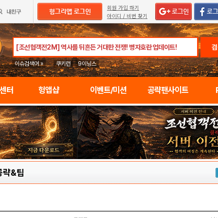
회원 가입 하기
아이디 / 비번 찾기
검
이슈검색어 »
쿠키런
9이닝스
임센터
헝앱샵
이벤트/미션
공략팬사이트
공략&팁