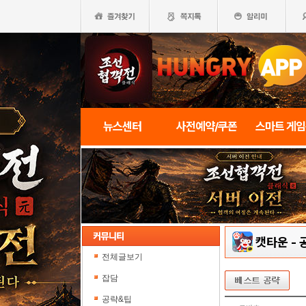
뉴스센터
사전예약/쿠폰
스마트 게
캣타운
-
전체글보기
잡담
공략&팁