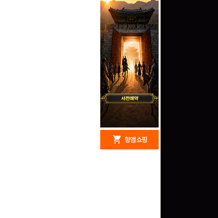
redeem
shopping_cart
헝앱 경품
헝앱 쇼핑
구글 플레이 기프트카드
5,000원 (추첨)
100
밥알