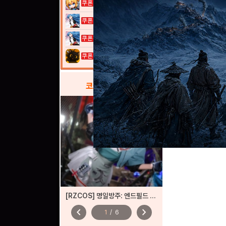
여전사 키우기...
열혈강호: 넥...
열혈강호: 넥...
고양이 낚시터...
코스프레
갤러리
[RZCOS] 명일방주: 엔드필드 - 진천우 (Model. 나리땽)
chevron_left
chevron_right
1
/
6