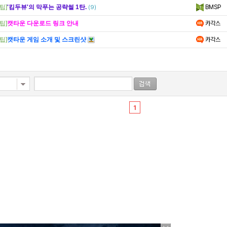
팁]
'킴두뷰'의 막푸는 공략썰 1탄.
BMSP
(9)
팁]
캣타운 다운로드 링크 안내
카각스
팁]
캣타운 게임 소개 및 스크린샷
카각스
1