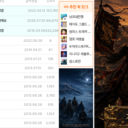
네임
글작성일
조회수
link
추천 퀵 링크
리앱
2022.04.12
153,745
냥코대전쟁
이에요
2026.07.30
66,870
페이트 그랜드 오더
리앱
2015.03.06
233,228
원피스 트레저 크루즈
점프 어셈블
c
2022.09.29
8
우마무스메 PRETTY DERBY
2014.04.21
81
리니지2 레볼루션
2013.07.21
138
원스휴먼
2013.07.13
361
2013.06.29
1,619
2013.06.28
1,193
2013.06.28
3,755
2013.06.26
915
2013.06.26
1,103
2013.06.26
2,030