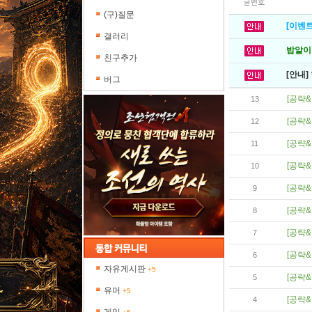
글번호
(구)질문
[이벤트
갤러리
밥알이의
친구추가
[안내]
버그
[공략&
13
[공략&
12
[공략&
11
[공략&
10
[공략&
9
[공략&
8
[공략&
7
[공략&
6
자유게시판
+5
[공략&
5
유머
+5
[공략&
4