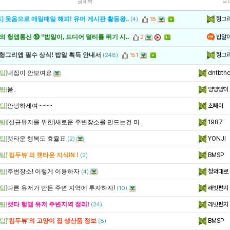
글제목
닉
헝그
] 웃음으로 매일매일 해피! 유머 게시판 활동왕..
(4)
18
밥알
 헝앱통신 ⑲ “밥알이, 드디어 멀티를 뛰기 시..
2
헝그
 헝그리앱 필수 상식! 밥알 획득 안내서
(248)
151
팁]
내집이 안보여요
dntbth
팁]
음..
양양양이
팁]
안녕하세여~~~~
초빼이
팁]
[신규유저를 위한]새로운 주변장소를 만드는건 미..
1987
팁]
캣타운 행복도 효율표
YONJI
(2)
팁]
'킴두뷰'의 캣타운 지식IN !
BMSP
(2)
팁]
주변장소! 이렇게 이용하자
청와대로
(4)
팁]
다른 유저가 만든 주변 지역에 투자하자!
래빗펀치
(10)
팁]
캣타 헝앱 유저 주변지역 정리!
래빗펀치
(24)
팁]
'킴두뷰'의 고양이 집 생산품 정보
BMSP
(8)