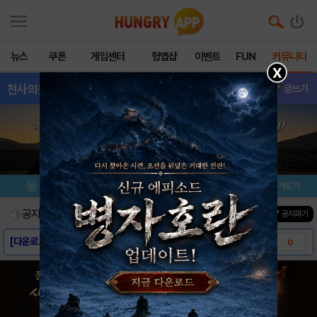
뉴스
쿠폰
게임센터
헝앱샵
이벤트
FUN
커뮤니티
X
천사의옷장
- 이벤트
글쓰기
메뉴
이벤트/미션
설치/평가
즐겨찾기
공지사항
진행중인 이벤트
0
건
▼ 공지펴기
[다운로드 링크] 천사의 옷장
0
[스크린샷] 천사의 옷장
0
[게임소개] 천사의 옷장
0