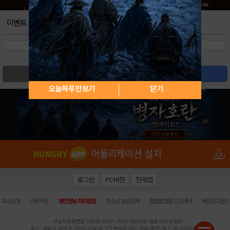
이벤트
검색
글쓰기
오늘하루 안보기
닫기
로그인
PC버전
전체앱
|
|
|
|
|
회사소개
이용약관
개인정보 처리방침
청소년 보호정책
불법촬영물 신고센터
제휴광고문의
사업자등록번호:119-86-61101 (주)스마트나우 대표이사:송현두
주소: 서울시 금천구 가산디지털1로 171 연락처:063-284-8635 팩스:02-6265-0377