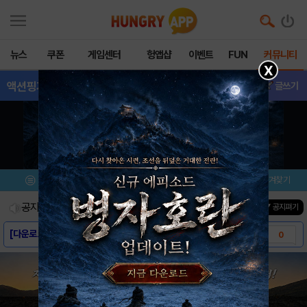
뉴스
쿠폰
게임센터
헝앱샵
이벤트
FUN
커뮤니티
X
액션핑거즈(Acti
- 친구추가
글쓰기
메뉴
이벤트/미션
설치/평가
즐겨찾기
공지사항
진행중인 이벤트
0
건
▼ 공지펴기
[다운로드링크] - 액션핑거즈
0
[스크린샷] - 액션핑거즈
0
[게임소개] - 액션핑거즈
0