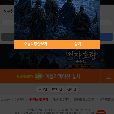
친구추가
검색
글쓰기
오늘하루 안보기
닫기
로그인
PC버전
전체앱
|
|
|
|
|
회사소개
이용약관
개인정보 처리방침
청소년 보호정책
불법촬영물 신고센터
제휴광고문의
사업자등록번호:119-86-61101 (주)스마트나우 대표이사:송현두
주소: 서울시 금천구 가산디지털1로 171 연락처:063-284-8635 팩스:02-6265-0377