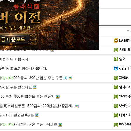
글제목
닉
광고 .. 지겹다
LAsahi
집에서 게임하면서 돈벌어보실분
유리멘탈
계정 하나 사봅니다
땡효
쓸만한 고vip계정하나사봅니다.
gale바
다/팝니다]
500 금괴, 300만 엽전 주는 쿠폰
고삼촤
(1)
스페셜 쿠폰 받으세요
읽식요리
500 금괴, 300만 엽전을 주는 쿠폰임
인간의주
[필독]스페셜쿠폰 : 500금괴+300만엽전+중급세..
넷이겠따
금괴+300만엽전!!!쿠폰
나파리소
다/팝니다]
사용기한 남은 쿠폰나눠봐요
한우1쁠