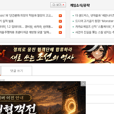
게임소식/공략
’라그나로크M: Classic’과 ‘단간론파 희망의 학원과 절망의 고교생’ 콜라보 이벤트
기 실적 발표
라스베이거스 시뮬레이터, 1.2 업데이트… 경비원, 바카라, 반려동물 추가
엔비디아, 로보택시·자율주행차용 프론티어급 개방형 모델 ‘알파마요 2 슈퍼’ 상업적 이용 가능
댓글 쓰기
페이지
이모티콘
주사위