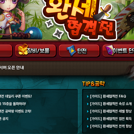
서버 오픈 안내
객전 데일리 쿠폰 이벤트!
[가이드] 환세협객전 FAQ
옥 15층을 돌파하라!
[가이드] 환세협객전 속성 소개
객전 공략왕 이벤트 2차!
[가이드] 환세협객전 레벨 향상
픈 공지
[가이드] 환세협객전 엽전 획득
[가이드] 환세협객전 전력 향상