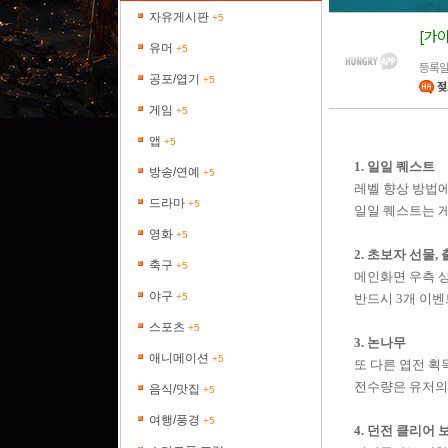
자유게시판
+5
[가
유머
+5
등록일 
공포/엽기
+5
젖
게임
+5
앱
+5
1. 일일 퀘스트
방송/연예
+5
레벨 향상 방법
드라마
+5
일일 퀘스트는 
영화
+5
2. 초보자 선물,
축구
+5
메인화면 우측 상
야구
+5
반드시 3개 이벤
스포츠
+5
3. 논나무
애니메이션
+5
또 다른 엽전 획
전수량은 유저의
음식/맛집
+5
여행/풍경
+5
4. 던전 클리어 