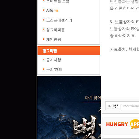
스마트폰 포럼
던전통과는 경험
을 진행한다면 경
AI톡
+5
코스프레갤러리
5. 보물상자와 
보물상자와 PK승
헝그리피플
중 하나이지요.
게임만평
자료출처: 환세
공지사항
문의/건의