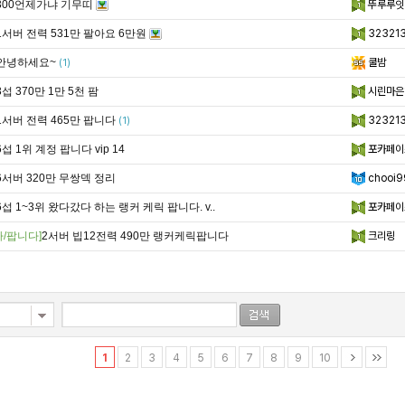
300언제가냐 기무띠
뚜루루잇
1서버 전력 531만 팔아요 6만원
32321
안녕하세요~
쿨밤
(1)
3섭 370만 1만 5천 팜
시린마은
1서버 전력 465만 팝니다
32321
(1)
6섭 1위 계정 팝니다 vip 14
포카페이
6서버 320만 무쌍덱 정리
chooi9
6섭 1~3위 왔다갔다 하는 랭커 케릭 팝니다. v..
포카페이
다/팝니다]
2서버 빕12전력 490만 랭커케릭팝니다
크리링
1
2
3
4
5
6
7
8
9
10