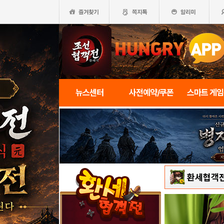
뉴스센터
사전예약/쿠폰
스마트 게
환세협객