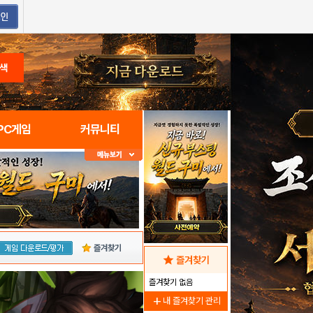
색
PC게임
커뮤니티
즐겨찾기
star
즐겨찾기
즐겨찾기 없음
add
내 즐겨찾기 관리