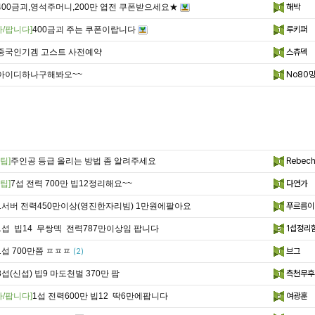
400금괴,영석주머니,200만 엽전 쿠폰받으세요★
해박
다/팝니다]
400금괴 주는 쿠폰이랍니다
루키퍼
중국인기겜 고스트 사전예약
스츄덱
아이디하나구해봐오~~
No80
팁]
주인공 등급 올리는 방법 좀 알려주세요
Rebech
팁]
7섭 전력 700만 빕12정리해요~~
다연가
1서버 전력450만이상(영진한자리빔) 1만원에팔아요
푸르름이
1섭 빕14 무쌍덱 전력787만이상임 팝니다
1섭정리
1섭 700만쯤 ㅍㅍㅍ
브그
(2)
8섭(신섭) 빕9 마도천벌 370만 팜
측천무후
다/팝니다]
1섭 전력600만 빕12 딱6만에팝니다
여광훈