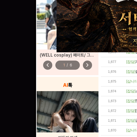
글번호
[잡담]
1,879
[잡담]
1,878
(WELL cosplay) 페이트/ 그랜드 오더
[잡담]
1,877
chevron_left
chevron_right
1
/
6
[잡담]
1,876
[삽니
1,875
AI
톡
[잡담]
1,874
[잡담]
1,873
[잡담]
1,872
[잡담]
1,871
[삽니
1,870