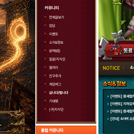
커뮤니티
전체글보기
잡담
이벤트
소식&정보
공략&팁
질문/지식인
4
갤러리
친구추가
게임버그
삽니다/팝니다
[이벤트] 환세협
기대평
[이벤트] 지하감
(구)지식인
[이벤트] 환세협
[안내] 4서버 오