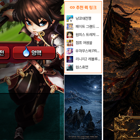
link
추천 퀵 링크
냥코대전쟁
페이트 그랜드 오더
원피스 트레저 크루즈
점프 어셈블
우마무스메 PRETTY DERBY
리니지2 레볼루션
원스휴먼