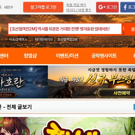
회원 가입 하기
아이디 / 비번 찾기
검
이슈검색어 »
워더링웨이브
조선협객전2M
임센터
헝앱샵
이벤트/미션
공략팬사이트
전
-
전체 글보기