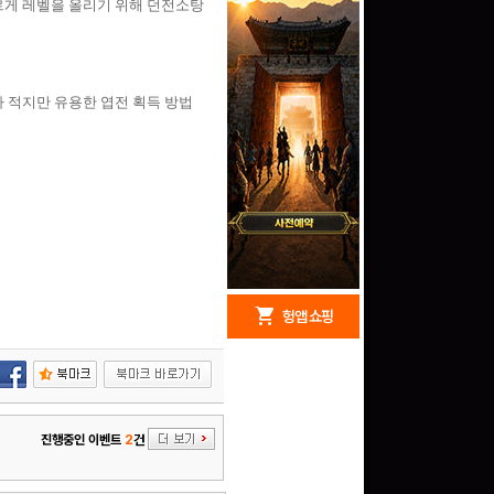
르게 레벨을 올리기 위해 던전소탕
 적지만 유용한 엽전 획득 방법
redeem
shopping_cart
헝앱 경품
헝앱 쇼핑
구글 플레이 기프트카드
진행중인 이벤트
2
건
15,000원 (추첨)
100
밥알