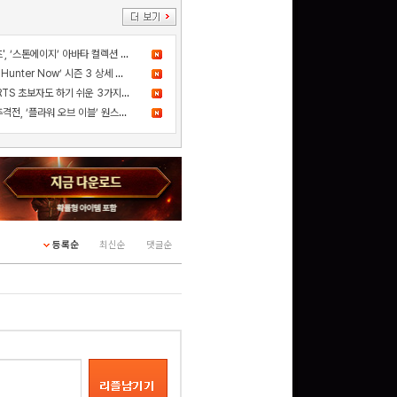
더 샌드박스, 넷마블과 ‘세븐나이츠', ‘스톤에이지’ 아바타 컬렉션 출시
구글 플레이 기프트카드
5,000원 (추첨)
드디어 고기굽기 등장! ‘Monster Hunter Now’ 시즌 3 상세 정보 공개
100
밥알
카카오게임즈 신작 '스톰게이트', RTS 초보자도 하기 쉬운 3가지 이유
사건의 진실을 쫓는 스릴 넘치는 추격전, ‘플라워 오브 이블’ 원스토어 정식 출시!
문화상품권 5000원 (추
첨)
100
밥알
등록순
최신순
댓글순
문화상품권 10000원
(추첨)
100
밥알