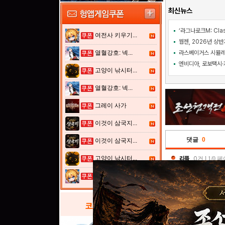
최신뉴스
여전사 키우기...
웹젠, 2026년 상반
열혈강호: 넥...
고양이 낚시터...
열혈강호: 넥...
그레이 사가
이것이 삼국지...
댓글
0
이것이 삼국지...
고양이 낚시터...
리플
0
건 l 1/0 
여전사 키우기...
리플쓰기
코스프레
갤러리