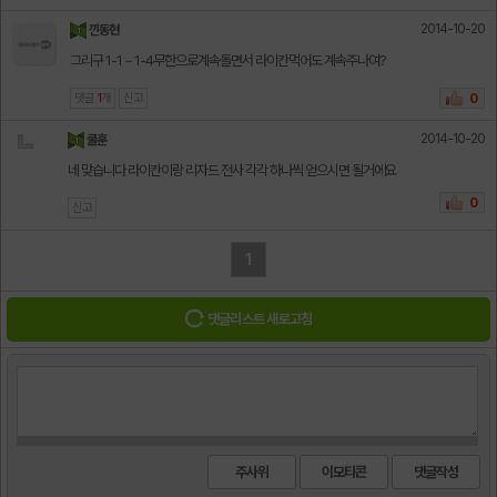
2014-10-20
낀동현
그리구 1-1 ~ 1-4무한으로계속돌면서 라이칸먹어도 계속주나여?
댓글
1
개
신고
0
2014-10-20
쿨훈
네 맞습니다 라이칸이랑 리자드 전사 각각 하나씩 얻으시면 될거에요
0
신고
1
댓글리스트 새로고침
주사위
이모티콘