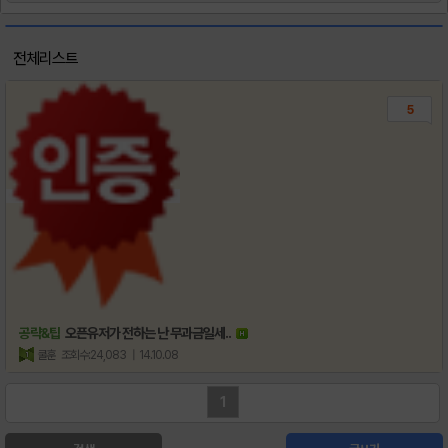
전체리스트
5
공략&팁
오픈유저가 전하는 난 무과금일세..
쿨훈
조회수:24,083
| 14.10.08
1