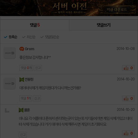
댓글
5
댓글쓰기
등록순
최신순
댓글많은순
2014-10-08
Grom
좋은정보 감사합니다^^
댓글
0
개
신고
0
2014-10-20
낀동현
데이터삭제가 게임지웠다가 다시까는건가용?
댓글
1
개
신고
0
2014-10-20
쿨훈
아니요 각 어플마다 폰에서 관리하는곳이 있는데 거기들어가면 게임 삭제가있고 데이
터 삭제가있습니다 거기 데이터 삭제 해주시면 게임이 초기화되요
0
신고