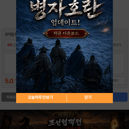
0
북마크
공략을 평가해 주시면
밥알 20개
를 드립니다.
0.0
0
명 참가
5.0
평가하기
오늘하루 안보기
닫기
목록보기
글쓰기