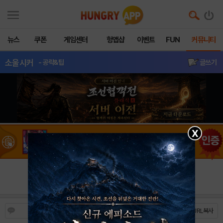
뉴스
쿠폰
게임센터
헝앱샵
이벤트
FUN
커뮤니티
소울시커
- 공략&팁
글쓰기
X
글 인증 미션
운영진 인증 미션 달성!
오픈유저가 전하는 난 무과금일세..
쿨훈
조회수 : 24,083
| 14.10.08
5
https://m.hungryapp.co.kr/bbs/bbs_view.php?durl=Y...
URL복사