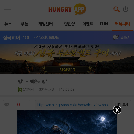
뉴스
쿠폰
게임센터
헝앱샵
이벤트
FUN
커뮤니티
삼국히어로OL
- 삼국히어로DB
글쓰기
병부- 백은지병부
꽃밭에서
조회수 : 78
| 13.08.09
0
https://m.hungryapp.co.kr/bbs/bbs_view.php?durl=Y...
URL복사
X