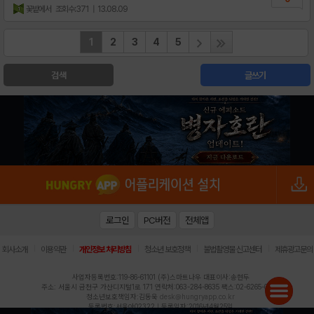
꽃밭에서
조회수:371
| 13.08.09
1
2
3
4
5
검색
글쓰기
로그인
PC버전
전체앱
|
|
|
|
|
회사소개
이용약관
개인정보 처리방침
청소년 보호정책
불법촬영물 신고센터
제휴광고문의
사업자등록번호:119-86-61101 (주)스마트나우 대표이사:송현두
주소: 서울시 금천구 가산디지털1로 171 연락처:063-284-8635 팩스:02-6265-0377
청소년보호책임자:김동욱
desk@hungryapp.co.kr
등록번호:서울아02322 | 등록일자:2016년4월25일