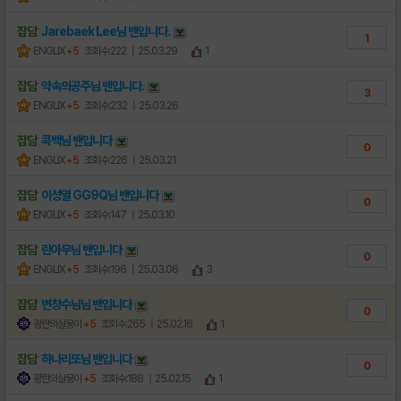
잡담
Jarebaek Lee님
밴
입니다.
1
ENGLIX
+5
조회수:222
| 25.03.29
1
잡담
약속의공주님
밴
입니다.
3
ENGLIX
+5
조회수:232
| 25.03.26
잡담
콕백님
밴
입니다
0
ENGLIX
+5
조회수:226
| 25.03.21
잡담
이성열 GG9Q님
밴
입니다
0
ENGLIX
+5
조회수:147
| 25.03.10
잡담
란아무님
밴
입니다
0
ENGLIX
+5
조회수:196
| 25.03.06
3
잡담
변창수님님
밴
입니다
0
광란의살뭉이
+5
조회수:265
| 25.02.16
1
잡담
하나리또님
밴
입니다
0
광란의살뭉이
+5
조회수:188
| 25.02.15
1