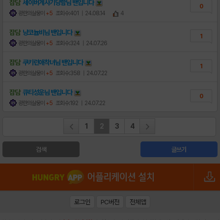
잡담
세이버계사기당함님
밴
입니다
0
광란의살뭉이
+5
조회수:401
| 24.08.14
4
잡담
냥코늅비님
밴
입니다
1
광란의살뭉이
+5
조회수:324
| 24.07.26
잡담
쿠키런애착녀님
밴
입니다
1
광란의살뭉이
+5
조회수:358
| 24.07.22
잡담
큐티성운님
밴
입니다
0
광란의살뭉이
+5
조회수:192
| 24.07.22
1
2
3
4
검색
글쓰기
로그인
PC버전
전체앱