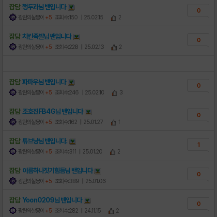
잡담
행두과님
밴
입니다
0
광란의살뭉이
+5
조회수:150
| 25.02.15
2
잡담
치킨족발님
밴
입니다
0
광란의살뭉이
+5
조회수:228
| 25.02.13
2
잡담
파파우님
밴
입니다
0
광란의살뭉이
+5
조회수:246
| 25.02.10
3
잡담
조호진FB4G님
밴
입니다
0
광란의살뭉이
+5
조회수:162
| 25.01.27
1
잡담
튜브냥님
밴
입니다.
1
광란의살뭉이
+5
조회수:311
| 25.01.20
2
잡담
이름하나짓기힘듬님
밴
입니다
0
광란의살뭉이
+5
조회수:389
| 25.01.06
잡담
Yoon0209님
밴
입니다
0
광란의살뭉이
+5
조회수:282
| 24.11.15
2