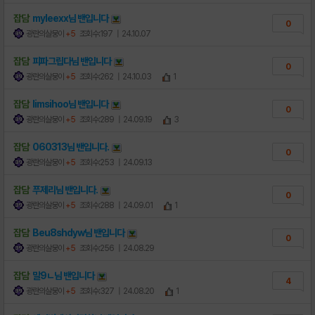
잡담
myleexx님
밴
입니다
0
광란의살뭉이
+5
조회수:197
| 24.10.07
잡담
피파그립다님
밴
입니다
0
광란의살뭉이
+5
조회수:262
| 24.10.03
1
잡담
limsihoo님
밴
입니다
0
광란의살뭉이
+5
조회수:289
| 24.09.19
3
잡담
060313님
밴
입니다.
0
광란의살뭉이
+5
조회수:253
| 24.09.13
잡담
푸제리님
밴
입니다.
0
광란의살뭉이
+5
조회수:288
| 24.09.01
1
잡담
Beu8shdyw님
밴
입니다
0
광란의살뭉이
+5
조회수:256
| 24.08.29
잡담
말9ㄴ님
밴
입니다
4
광란의살뭉이
+5
조회수:327
| 24.08.20
1