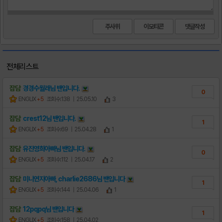
주사위
이모티콘
전체리스트
잡담
경경수월래님
밴
입니다.
0
ENGLIX
+5
조회수:138
| 25.05.10
3
잡담
crest12님
밴
입니다.
1
ENGLIX
+5
조회수:69
| 25.04.28
1
잡담
유진영희아빠님
밴
입니다.
0
ENGLIX
+5
조회수:112
| 25.04.17
2
잡담
미니연지아빠, charlie2686님
밴
입니다
1
ENGLIX
+5
조회수:144
| 25.04.06
1
잡담
12pqpq님
밴
입니다
1
ENGLIX
+5
조회수:158
| 25.04.02