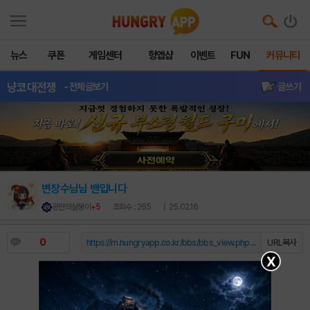
뉴스
쿠폰
게임센터
헝앱샵
이벤트
FUN
커뮤니티
냥코대전쟁
- 전체글보기
글쓰기
변창수님님 밴입니다
광란의살뭉이
+5
조회수 : 265
| 25.02.16
0
https://m.hungryapp.co.kr/bbs/bbs_view.php?durl=Y...
URL복사
X