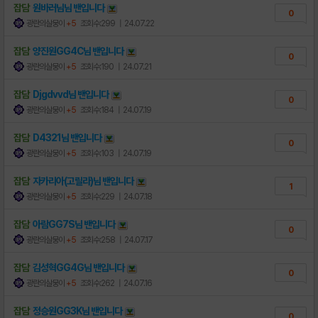
잡담
원바러님님
밴
입니다
0
광란의살뭉이
+5
조회수:299
| 24.07.22
잡담
양진원GG4C님
밴
입니다
0
광란의살뭉이
+5
조회수:190
| 24.07.21
잡담
Djgdvvd님
밴
입니다
0
광란의살뭉이
+5
조회수:184
| 24.07.19
잡담
D4321님
밴
입니다
0
광란의살뭉이
+5
조회수:103
| 24.07.19
잡담
자카리아(고릴라)님
밴
입니다
1
광란의살뭉이
+5
조회수:229
| 24.07.18
잡담
아람GG7S님
밴
입니다
0
광란의살뭉이
+5
조회수:258
| 24.07.17
잡담
김성혁GG4G님
밴
입니다
0
광란의살뭉이
+5
조회수:262
| 24.07.16
잡담
정승원GG3K님
밴
입니다
0