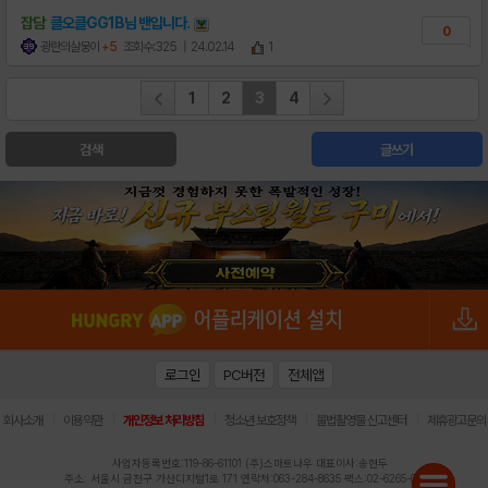
잡담
클오클GG1B님
밴
입니다.
0
광란의살뭉이
+5
조회수:325
| 24.02.14
1
1
2
3
4
검색
글쓰기
로그인
PC버전
전체앱
|
|
|
|
|
회사소개
이용약관
개인정보 처리방침
청소년 보호정책
불법촬영물 신고센터
제휴광고문의
사업자등록번호:119-86-61101 (주)스마트나우 대표이사:송현두
주소: 서울시 금천구 가산디지털1로 171 연락처:063-284-8635 팩스:02-6265-0377