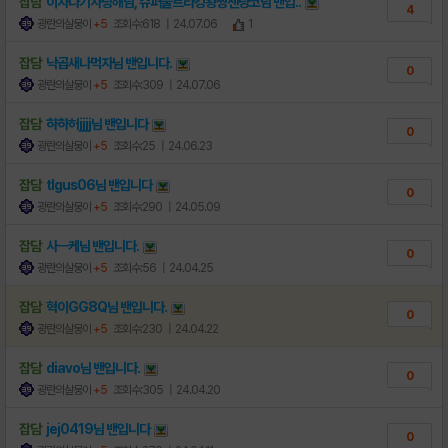
잡담
이자나기사랑해님, 슈퍼울트라킹왕짱센냥코님
밴
입..
4
광란의살뭉이
+5
조회수:618
| 24.07.06
1
잡담
낙곱새나먹자님
밴
입니다.
0
광란의살뭉이
+5
조회수:309
| 24.07.06
잡담
하하허jjjj님
밴
입니다
0
광란의살뭉이
+5
조회수:25
| 24.06.23
잡담
tlgus06님
밴
입니다
0
광란의살뭉이
+5
조회수:290
| 24.05.09
잡담
사ㅡ케님
밴
입니다.
0
광란의살뭉이
+5
조회수:56
| 24.04.25
잡담
혁이GG8Q님
밴
입니다.
0
광란의살뭉이
+5
조회수:230
| 24.04.22
잡담
diavo님
밴
입니다.
0
광란의살뭉이
+5
조회수:305
| 24.04.20
잡담
jej0419님
밴
입니다
0