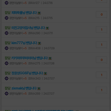
광란의살뭉이
+5
조회수:127
| 24.07.16
잡담
피파확률님
밴
입니다
0
광란의살뭉이
+5
조회수:215
| 24.07.15
잡담
미친고양이집사님
밴
입니다
1
광란의살뭉이
+5
조회수:290
| 24.07.11
잡담
kim777님
밴
입니다
1
광란의살뭉이
+5
조회수:408
| 24.07.09
잡담
키키마무무미미미님
밴
입니다
0
광란의살뭉이
+5
조회수:275
| 24.07.08
잡담
정윤성GG6F님
밴
입니다
1
광란의살뭉이
+5
조회수:343
| 24.07.07
잡담
zixmak님
밴
입니다
1
광란의살뭉이
+5
조회수:269
| 24.07.07