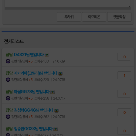
주사위
이모티콘
전체리스트
잡담
D4321님
밴
입니다
0
광란의살뭉이
+5
조회수:103
| 24.07.19
잡담
자카리아(고릴라)님
밴
입니다
1
광란의살뭉이
+5
조회수:229
| 24.07.18
잡담
아람GG7S님
밴
입니다
0
광란의살뭉이
+5
조회수:258
| 24.07.17
잡담
김성혁GG4G님
밴
입니다
0
광란의살뭉이
+5
조회수:262
| 24.07.16
잡담
정승원GG3K님
밴
입니다
0
광란의살뭉이
+5
조회수:127
| 24.07.16