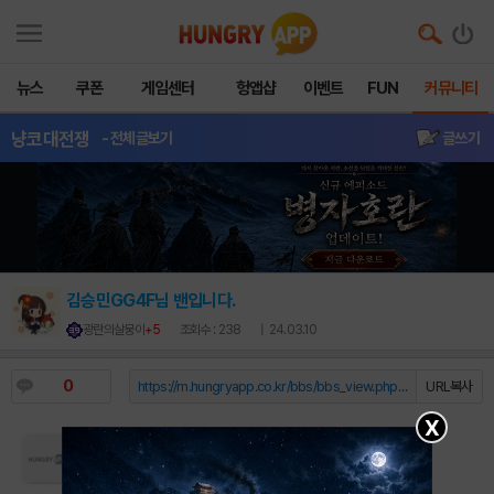
뉴스
쿠폰
게임센터
헝앱샵
이벤트
FUN
커뮤니티
냥코대전쟁
- 전체글보기
글쓰기
김승민GG4F님 밴입니다.
광란의살뭉이
+5
조회수 : 238
| 24.03.10
0
https://m.hungryapp.co.kr/bbs/bbs_view.php?durl=Y...
URL복사
X