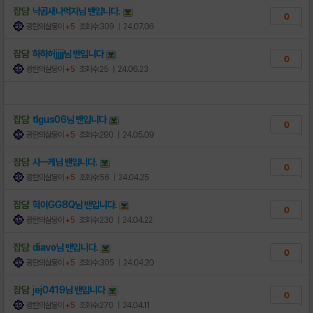
잡담
낙곱새나먹자님
밴
입니다.
0
광란의살뭉이
+5
조회수:309
| 24.07.06
잡담
하하허jjjj님
밴
입니다
0
광란의살뭉이
+5
조회수:25
| 24.06.23
잡담
tlgus06님
밴
입니다
0
광란의살뭉이
+5
조회수:290
| 24.05.09
잡담
사ㅡ케님
밴
입니다.
0
광란의살뭉이
+5
조회수:56
| 24.04.25
잡담
혁이GG8Q님
밴
입니다.
0
광란의살뭉이
+5
조회수:230
| 24.04.22
잡담
diavo님
밴
입니다.
0
광란의살뭉이
+5
조회수:305
| 24.04.20
잡담
jej0419님
밴
입니다
0
광란의살뭉이
+5
조회수:270
| 24.04.11