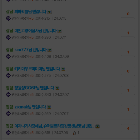
잡담
피파확률님
밴
입니다
0
광란의살뭉이
+5
조회수:215
| 24.07.15
잡담
미친고양이집사님
밴
입니다
1
광란의살뭉이
+5
조회수:290
| 24.07.11
잡담
kim777님
밴
입니다
1
광란의살뭉이
+5
조회수:408
| 24.07.09
잡담
키키마무무미미미님
밴
입니다
0
광란의살뭉이
+5
조회수:275
| 24.07.08
잡담
정윤성GG6F님
밴
입니다
1
광란의살뭉이
+5
조회수:343
| 24.07.07
잡담
zixmak님
밴
입니다
1
광란의살뭉이
+5
조회수:269
| 24.07.07
잡담
이자나기사랑해님, 슈퍼울트라킹왕짱센냥코님
밴
입..
4
광란의살뭉이
+5
조회수:618
| 24.07.06
1