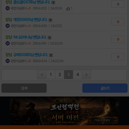
잡담
클오클GG1B님
밴
입니다.
0
광란의살뭉이
+5
조회수:325
| 24.02.14
1
잡담
계정0000님
밴
입니다.
0
광란의살뭉이
+5
조회수:435
| 24.02.12
잡담
허니오허니님
밴
입니다.
0
광란의살뭉이
+5
조회수:419
| 24.02.04
잡담
규태GG80님
밴
입니다.
0
광란의살뭉이
+5
조회수:434
| 24.02.04
1
2
3
4
검색
글쓰기