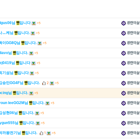
tlgus06님
밴
입니다
광란의살
+5
사ㅡ케님
밴
입니다.
광란의살
+5
혁이GG8Q님
밴
입니다.
광란의살
+5
diavo님
밴
입니다.
광란의살
+5
jej0419님
밴
입니다
광란의살
+5
최기섬님
밴
입니다
광란의살
+5
김승민GG4F님
밴
입니다.
광란의살
2
+5
pcing님
밴
입니다.
광란의살
+5
youn leeGG2M님
밴
입니다.
광란의살
+5
김성현06님
밴
입니다.
광란의살
+5
lygun555님
밴
입니다.
광란의살
+5
억까왕전기님
밴
입니다.
광란의살
1
+5