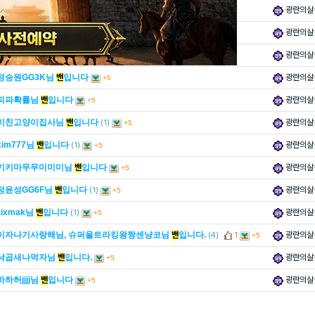
자카리아(고릴라)님
밴
입니다
광란의살
(1)
+5
아람GG7S님
밴
입니다
광란의살
+5
김성혁GG4G님
밴
입니다
광란의살
+5
정승원GG3K님
밴
입니다
광란의살
+5
피파확률님
밴
입니다
광란의살
+5
미친고양이집사님
밴
입니다
광란의살
(1)
+5
kim777님
밴
입니다
광란의살
(1)
+5
키키마무무미미미님
밴
입니다
광란의살
+5
정윤성GG6F님
밴
입니다
광란의살
(1)
+5
zixmak님
밴
입니다
광란의살
(1)
+5
이자나기사랑해님, 슈퍼울트라킹왕짱센냥코님
밴
입니다.
광란의살
(4)
1
+5
낙곱새나먹자님
밴
입니다.
광란의살
+5
하하허jjjj님
밴
입니다
광란의살
+5