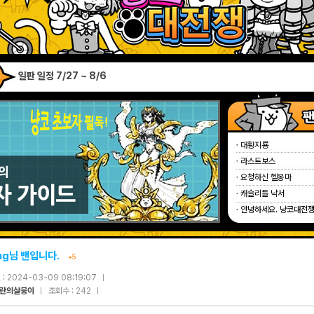
일판 일정 7/27 ~ 8/6
ㆍ
대황지룡
ㆍ
라스트보스
ㆍ
요청하신 헬옹마
ㆍ
캐슬리들 낙서
ㆍ
ng님 밴입니다.
+5
: 2024-03-09 08:19:07
란의살뭉이
조회수 : 242