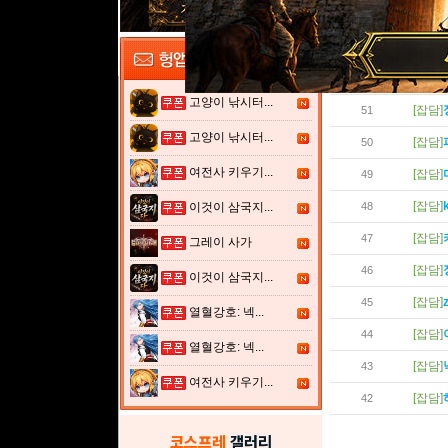
[잡담]
54
[잡담]
53
[잡담]
52
고양이 낚시터...
[잡담]
51
고양이 낚시터...
[잡담]
50
여전사 키우기...
[잡담]
49
[잡담]
이것이 삼국지...
48
[잡담]
47
그레이 사가
[잡담]
46
이것이 삼국지...
[잡담]
45
열혈강호: 넥...
[잡담]
44
열혈강호: 넥...
[잡담]
43
여전사 키우기...
[잡담]
42
코스프레
갤러리