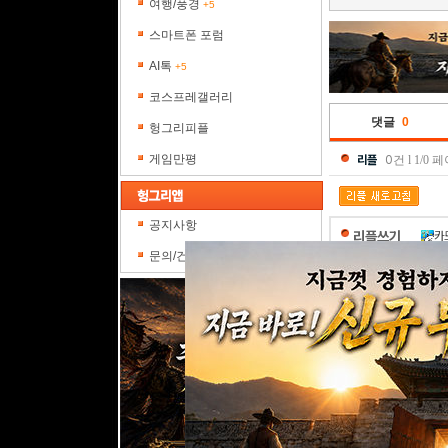
여행/풍경
+5
스마트폰 포럼
AI톡
+5
코스프레갤러리
댓글
0
헝그리피플
게임만평
리플
0
건 l 1/0 
공지사항
리플쓰기
카
문의/건의
글번호
[잡담]
55