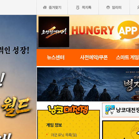
뉴스센터
사전예약/쿠폰
스마트 게
냥코대전
게임 정보
아군 유닛 목록(일)