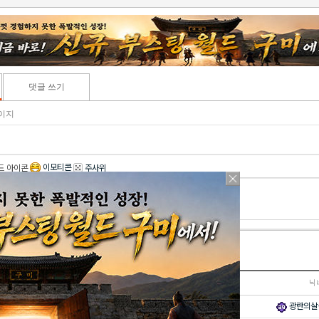
댓글 쓰기
페이지
드 아이콘
이모티콘
주사위
글제목
닉
D4321님
밴
입니다
광란의살
+5