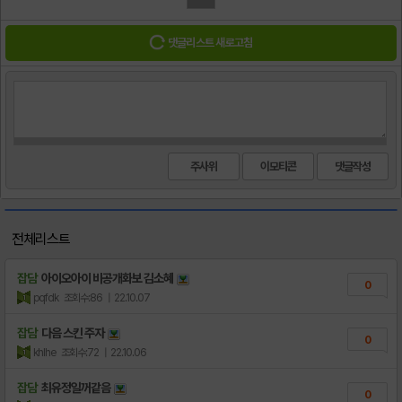
댓글리스트 새로고침
주사위
이모티콘
전체리스트
잡담
아이오아이 비공개화보 김소혜
0
pqfdk
조회수:86
| 22.10.07
잡담
다음 스킨 주자
0
khlhe
조회수:72
| 22.10.06
잡담
최유정일꺼같음
0