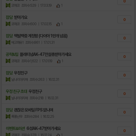
0
코재코
조회수:529
| 17.03.19
1
잡담
받아가요
0
코재코
조회수:600
| 17.02.15
1
잡담
백발백중 계정팜 (다이아 1만개 넘음)
0
배고파유1
조회수:861
| 17.01.31
공략&팁
플래티넘AK-47전설총받아가세요
0
코재코
조회수:1,622
| 17.01.19
1
잡담
우정친구
0
날나리아지매
조회수:263
| 16.12.31
우정 친구 초대
우정친구
0
날나리아지매
조회수:218
| 16.12.31
잡담
괜찮은 모바일 FPS 없나여
0
폭풍난무
조회수:284
| 16.12.25
이벤트&미션
6성AK-47받아가세요
0
코재코
조회수:378
| 16.12.24
1