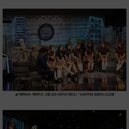
▲
"배랙바라~배랙주르~꼬롱 요르시르미르 헤르쇼~
" 도깨비어로 응원하는 김소혜!