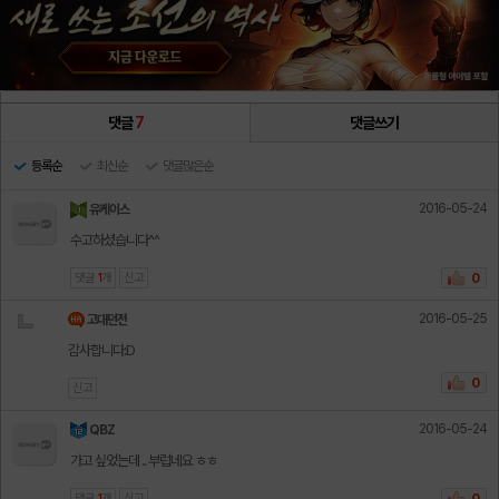
댓글
7
댓글쓰기
등록순
최신순
댓글많은순
2016-05-24
유케이스
수고하셨습니다^^
댓글
1
개
신고
0
2016-05-25
고대던전
감사합니다:D
0
신고
2016-05-24
QBZ
가고 싶었는데 .. 부럽네요 ㅎㅎ
댓글
1
개
신고