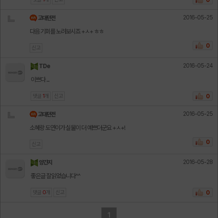
0
2016-05-25
고대던전
다음 기회를 노려보시죠 +ㅅ+ ㅎㅎ
0
신고
2016-05-24
TDe
이쁘다 ...
댓글
1
개
신고
0
2016-05-25
고대던전
소혜랑 도연이가 실물이 더 예쁘더군요 +ㅅ+!
0
신고
2016-05-28
양갼지
좋은글 잘읽었습니다^^
댓글
0
개
신고
0
1