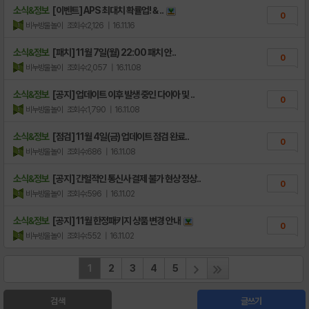
소식&정보
[이벤트] APS 최대치 확률업! & ..
0
비누방울놀이
조회수:2,126
| 16.11.16
소식&정보
[패치] 11월 7일(월) 22:00 패치 안..
0
비누방울놀이
조회수:2,057
| 16.11.08
소식&정보
[공지] 업데이트 이후 발생 중인 다이아 및 ..
0
비누방울놀이
조회수:1,790
| 16.11.08
소식&정보
[점검] 11월 4일(금) 업데이트 점검 완료..
0
비누방울놀이
조회수:686
| 16.11.08
소식&정보
[공지] 간헐적인 통신사 결제 불가 현상 정상..
0
비누방울놀이
조회수:596
| 16.11.02
소식&정보
[공지] 11월 한정패키지 상품 변경 안내
0
비누방울놀이
조회수:552
| 16.11.02
1
2
3
4
5
검색
글쓰기