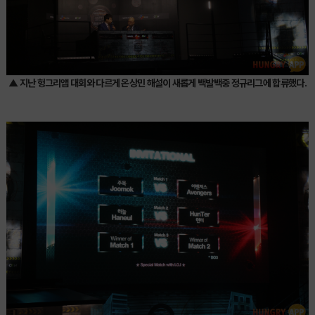
▲ 지난 헝그리앱 대회와 다르게 온상민 해설이 새롭게 백발백중 정규리그에 합류했다.