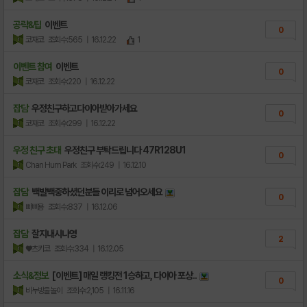
공략&팁
이벤트
0
코재코
조회수:565
| 16.12.22
1
이벤트 참여
이벤트
0
코재코
조회수:220
| 16.12.22
잡담
우정친구하고다이아받아가세요
0
코재코
조회수:299
| 16.12.22
우정 친구 초대
우정친구 부탁드립니다 47R128U1
0
Chan Hum Park
조회수:249
| 16.12.10
잡담
백발백중하셨던분들 이리로 넘어오세요
0
빠삐용
조회수:837
| 16.12.06
잡담
잘지내시나영
2
♥츠키코
조회수:334
| 16.12.05
소식&정보
[이벤트] 매일 랭킹전 1승하고, 다이아 포상..
0
비누방울놀이
조회수:2,105
| 16.11.16