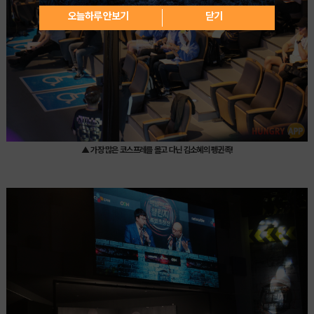
오늘하루 안보기
닫기
▲ 가장 많은 코스프레를 몰고 다닌 김소혜의 펭귄족!