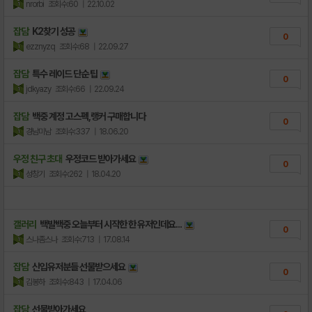
nrorbi
조회수:60
| 22.10.02
잡담
K2찾기 성공
0
ezznyzq
조회수:68
| 22.09.27
잡담
특수 레이드 단순 팁
0
jdkyazy
조회수:66
| 22.09.24
잡담
백중 계정 고스펙,랭커 구매합니다
0
경남미남
조회수:337
| 18.06.20
우정 친구 초대
우정코드 받아가세요
0
성창기
조회수:262
| 18.04.20
갤러리
백발백중 오늘부터 시작한 한 유저인데요...
0
스나좀스나
조회수:713
| 17.08.14
잡담
신입유저분들 선물받으세요
0
김봉하
조회수:843
| 17.04.06
잡담
선물받아가세요