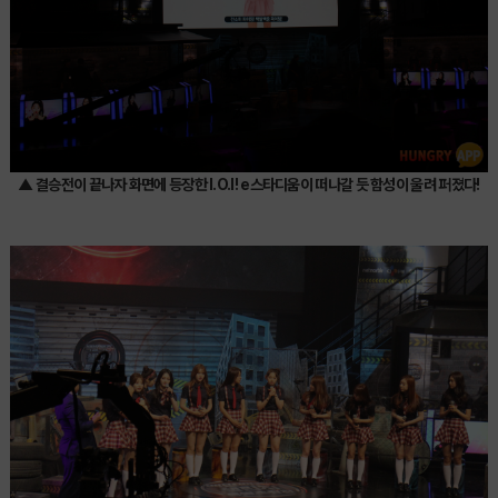
▲ 결승전이 끝나자 화면에 등장한
I.O.I
! e스타디움이 떠나갈 듯 함성이 울려 퍼졌다!