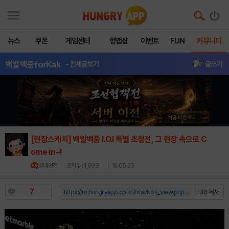
뉴스
쿠폰
게임센터
헝앱샵
이벤트
FUN
커뮤니티
백발백중forKak
- 전체글보기
글쓰기
[현장스케치] 백발백중 I.O.I 특별 초청전, 그 현장 속으로 C
ome in~!
고대던전
조회수 : 1,698
| 16.05.23
7
https://m.hungryapp.co.kr/bbs/bbs_view.php?durl=Y...
URL복사