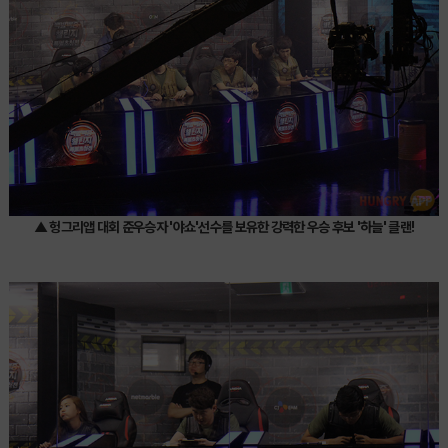
▲ 헝그리앱 대회 준우승자 '야쇼'선수를 보유한 강력한 우승 후보 '하늘' 클랜!