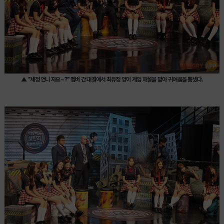
▲ "세정 언니 자요~?" 멤버 간 대결에서 최유정 양이 게임 해설을 맡아 귀여움을 뽐냈다.