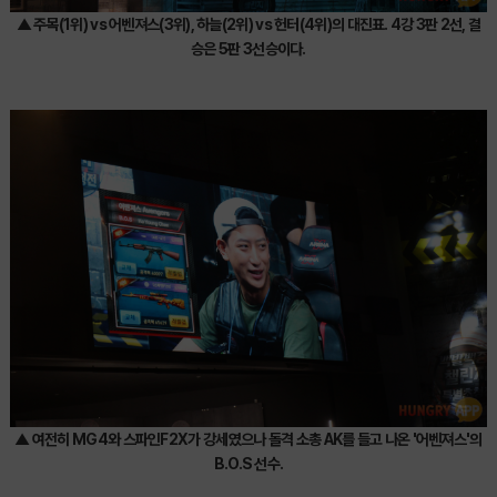
▲ 주목(1위) vs 어벤져스(3위), 하늘(2위) vs 헌터(4위)의 대진표. 4강 3판 2선, 결
승은 5판 3선승이다.
▲ 여전히 MG4와 스파인F2X가 강세였으나 돌격 소총 AK를 들고 나온 '어벤져스'의
B.O.S 선수.