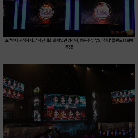
▲ "언제 시작하지..." 지난 대회 화제였던 양간지, 랑공주 부부의 '헌터' 클랜도 대회에
등장!