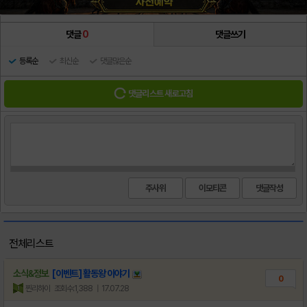
댓글
0
댓글쓰기
등록순
최신순
댓글많은순
댓글리스트 새로고침
주사위
이모티콘
전체리스트
소식&정보
[이벤트] 활동왕 이야기
0
찐리하이
조회수:1,388
| 17.07.28