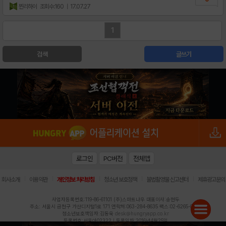
찐리하이
조회수:160
| 17.07.27
1
검색
글쓰기
로그인
PC버전
전체앱
|
|
|
|
|
회사소개
이용약관
개인정보 처리방침
청소년 보호정책
불법촬영물 신고센터
제휴광고문의
사업자등록번호:119-86-61101 (주)스마트나우 대표이사:송현두
주소: 서울시 금천구 가산디지털1로 171 연락처:063-284-8635 팩스:02-6265-0377
청소년보호책임자:김동욱
desk@hungryapp.co.kr
등록번호:서울아02322 | 등록일자:2016년4월25일