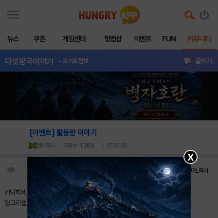
뉴스
쿠폰
게임센터
헝앱샵
이벤트
FUN
커뮤니티
다섯왕국이야기
- 소식&정보
글쓰기
[이벤트] 활동왕 이야기
찐리하이
조회수 : 1,388
| 17.07.28
X
0
https://m.hungryapp.co.kr/bbs/bbs_view.php?durl=Y...
URL복사
안녕하세요.
헝그리앱
입니다.