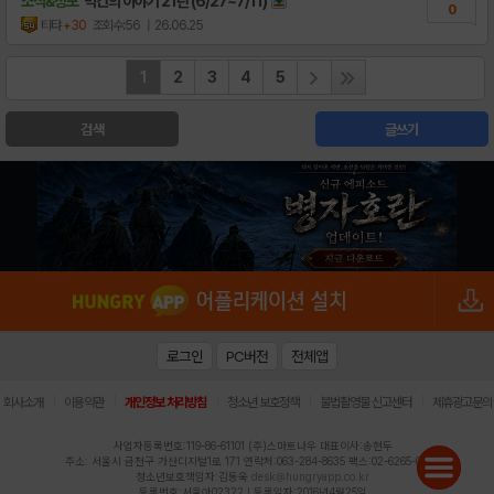
소식&정보
막간의 이야기 21탄 (6/27~7/11)
0
티탸
+30
조회수:56
| 26.06.25
1
2
3
4
5
검색
글쓰기
로그인
PC버전
전체앱
|
|
|
|
|
회사소개
이용약관
개인정보 처리방침
청소년 보호정책
불법촬영물 신고센터
제휴광고문의
사업자등록번호:119-86-61101 (주)스마트나우 대표이사:송현두
주소: 서울시 금천구 가산디지털1로 171 연락처:063-284-8635 팩스:02-6265-0377
청소년보호책임자:김동욱
desk@hungryapp.co.kr
등록번호:서울아02322 | 등록일자:2016년4월25일