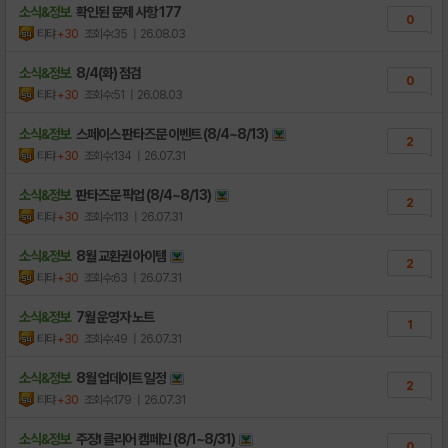
소식&정보
확인된 문제 사항 177
0
티탸
+30
조회수:35
| 26.08.03
소식&정보
8/4(화) 점검
0
티탸
+30
조회수:51
| 26.08.03
소식&정보
스페이스 판타즈문 이벤트 (8/4~8/13)
2
티탸
+30
조회수:134
| 26.07.31
소식&정보
판타즈문 픽업 (8/4~8/13)
2
티탸
+30
조회수:113
| 26.07.31
소식&정보
8월 교환권 아이템
2
티탸
+30
조회수:63
| 26.07.31
소식&정보
7월 운영자 노트
1
티탸
+30
조회수:49
| 26.07.31
소식&정보
8월 업데이트 일정
2
티탸
+30
조회수:179
| 26.07.31
소식&정보
주장Ⅰ 클리어 캠페인 (8/1~8/31)
0