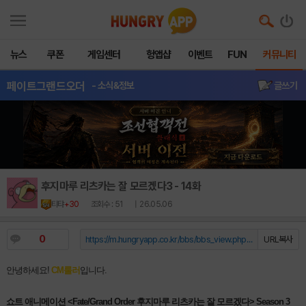
뉴스
쿠폰
게임센터
헝앱샵
이벤트
FUN
커뮤니티
페이트그랜드오더
- 소식&정보
글쓰기
후지마루 리츠카는 잘 모르겠다3 - 14화
티탸
+30
조회수 : 51
| 26.05.06
0
https://m.hungryapp.co.kr/bbs/bbs_view.php?durl=Y...
URL복사
안녕하세요! 
CM룰러
입니다.
쇼트 애니메이션 <Fate/Grand Order 후지마루 리츠카는 잘 모르겠다> Season 3 