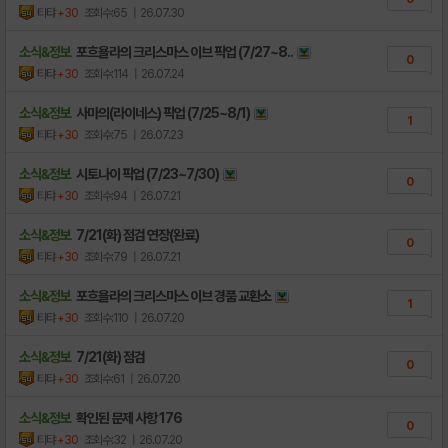
티탸
+30
조회수:65
| 26.07.30
소식&정보
포흐욜라의 크리스마스 이브 픽업 (7/27~8..
0
티탸
+30
조회수:114
| 26.07.24
소식&정보
사마의(라이네스) 픽업 (7/25~8/1)
1
티탸
+30
조회수:75
| 26.07.23
소식&정보
시토나이 픽업 (7/23~7/30)
0
티탸
+30
조회수:94
| 26.07.21
소식&정보
7/21(화) 점검 연장(완료)
0
티탸
+30
조회수:79
| 26.07.21
소식&정보
포흐욜라의 크리스마스 이브 경품 교환소
1
티탸
+30
조회수:110
| 26.07.20
소식&정보
7/21(화) 점검
0
티탸
+30
조회수:61
| 26.07.20
소식&정보
확인된 문제 사항 176
0
티탸
+30
조회수:32
| 26.07.20