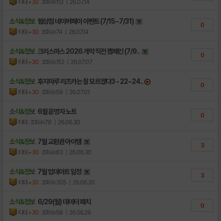
티탸
+30
조회수:113
| 26.07.14
소식&정보
웹상점 네이버페이 이벤트 (7/15~7/31)
0
티탸
+30
조회수:74
| 26.07.14
소식&정보
크리스마스 2026 개막 직전 캠페인 (7/9..
0
티탸
+30
조회수:152
| 26.07.07
소식&정보
후지마루 리츠카는 잘 모르겠다3 - 22~24..
0
티탸
+30
조회수:59
| 26.07.01
소식&정보
6월 운영자 노트
0
티탸
조회수:78
| 26.06.30
소식&정보
7월 교환권 아이템
3
티탸
+30
조회수:63
| 26.06.30
소식&정보
7월 업데이트 일정
3
티탸
+30
조회수:305
| 26.06.30
소식&정보
6/29(월) 데이터 패치
0
티탸
+30
조회수:58
| 26.06.29