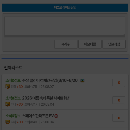
페그오 아이콘 삽입
주사위
이모티콘
전체리스트
소식&정보
주장Ⅰ 클리어 캠페인 픽업 (8/10~8/20..
0
티탸
+30
조회수:75
| 26.08.07
소식&정보
2026 여름 축제 특설 사이트 1탄!
0
티탸
+30
조회수:117
| 26.08.04
소식&정보
스페이스 판타즈문 PV
0
티탸
+30
조회수:40
| 26.08.04