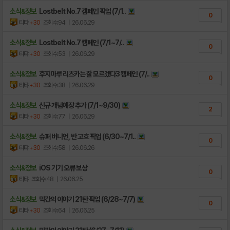
소식&정보
Lostbelt No.7 캠페인 픽업 (7/1..
0
티탸
+30
조회수:94
| 26.06.29
소식&정보
Lostbelt No.7 캠페인 (7/1~7/..
0
티탸
+30
조회수:53
| 26.06.29
소식&정보
후지마루 리츠카는 잘 모르겠다3 캠페인 (7/..
0
티탸
+30
조회수:38
| 26.06.29
소식&정보
신규 개념예장 추가 (7/1~9/30)
2
티탸
+30
조회수:77
| 26.06.29
소식&정보
슈퍼 버니언, 반 고흐 픽업 (6/30~7/1..
0
티탸
+30
조회수:58
| 26.06.26
소식&정보
iOS 기기 오류 보상
0
티탸
조회수:48
| 26.06.25
소식&정보
막간의 이야기 21탄 픽업 (6/28~7/7)
0
티탸
+30
조회수:64
| 26.06.25