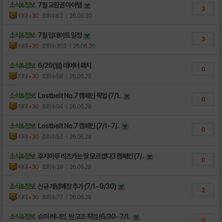
소식&정보
7월 교환권 아이템
3
티탸
+30
조회수:63
| 26.06.30
소식&정보
7월 업데이트 일정
3
티탸
+30
조회수:303
| 26.06.30
소식&정보
6/29(월) 데이터 패치
0
티탸
+30
조회수:58
| 26.06.29
소식&정보
Lostbelt No.7 캠페인 픽업 (7/1..
0
티탸
+30
조회수:94
| 26.06.29
소식&정보
Lostbelt No.7 캠페인 (7/1~7/..
0
티탸
+30
조회수:53
| 26.06.29
소식&정보
후지마루 리츠카는 잘 모르겠다3 캠페인 (7/..
0
티탸
+30
조회수:38
| 26.06.29
소식&정보
신규 개념예장 추가 (7/1~9/30)
2
티탸
+30
조회수:77
| 26.06.29
소식&정보
슈퍼 버니언, 반 고흐 픽업 (6/30~7/1..
0