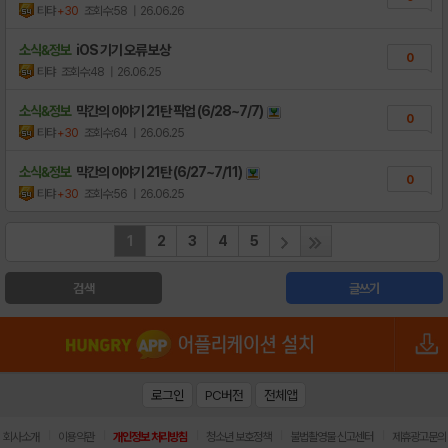
티탸
+30
조회수:58
| 26.06.26
소식&정보
iOS 기기 오류 보상
0
티탸
조회수:48
| 26.06.25
소식&정보
막간의 이야기 21탄 픽업 (6/28~7/7)
0
티탸
+30
조회수:64
| 26.06.25
소식&정보
막간의 이야기 21탄 (6/27~7/11)
0
티탸
+30
조회수:56
| 26.06.25
1
2
3
4
5
검색
글쓰기
로그인
PC버전
전체앱
|
|
|
|
|
회사소개
이용약관
개인정보 처리방침
청소년 보호정책
불법촬영물 신고센터
제휴광고문의