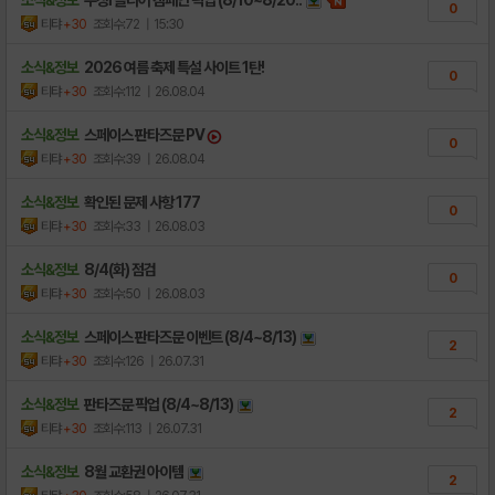
소식&정보
주장Ⅰ 클리어 캠페인 픽업 (8/10~8/20..
0
티탸
+30
조회수:72
| 15:30
소식&정보
2026 여름 축제 특설 사이트 1탄!
0
티탸
+30
조회수:112
| 26.08.04
소식&정보
스페이스 판타즈문 PV
0
티탸
+30
조회수:39
| 26.08.04
소식&정보
확인된 문제 사항 177
0
티탸
+30
조회수:33
| 26.08.03
소식&정보
8/4(화) 점검
0
티탸
+30
조회수:50
| 26.08.03
소식&정보
스페이스 판타즈문 이벤트 (8/4~8/13)
2
티탸
+30
조회수:126
| 26.07.31
소식&정보
판타즈문 픽업 (8/4~8/13)
2
티탸
+30
조회수:113
| 26.07.31
소식&정보
8월 교환권 아이템
2