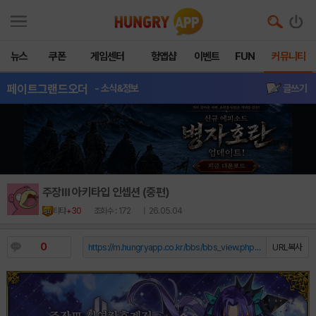
뉴스
쿠폰
게임센터
헝앱샵
이벤트
FUN
커뮤니티
페이트그랜드오더
- 소식&정보
글쓰기
주장Ⅲ 아키타입 인셉션 (중편)
티탸
+30
조회수 : 172
| 26.05.04
0
https://m.hungryapp.co.kr/bbs/bbs_view.php?durl=Y...
URL복사