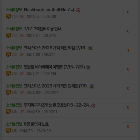
소식&정보
Flashback Lostbelt No.7 나..
0
티탸
+30
조회수:62
| 26.07.16
소식&정보
7/17 고객센터 이용 안내
0
티탸
+30
조회수:34
| 26.07.16
소식&정보
크리스마스 2026 개막 직전 픽업 (7/16..
1
티탸
+30
조회수:113
| 26.07.14
소식&정보
웹상점 네이버페이 이벤트 (7/15~7/31)
0
티탸
+30
조회수:74
| 26.07.14
소식&정보
크리스마스 2026 개막 직전 캠페인 (7/9..
0
티탸
+30
조회수:152
| 26.07.07
소식&정보
후지마루 리츠카는 잘 모르겠다3 - 22~24..
0
티탸
+30
조회수:59
| 26.07.01
소식&정보
6월 운영자 노트
0
티탸
조회수:78
| 26.06.30