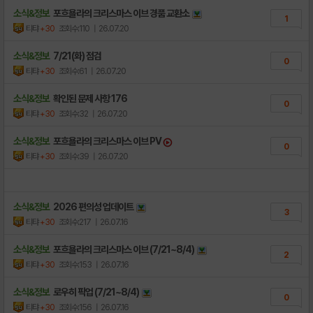
소식&정보
포흐욜라의 크리스마스 이브 경품 교환소
1
티탸
+30
조회수:110
| 26.07.20
소식&정보
7/21(화) 점검
0
티탸
+30
조회수:61
| 26.07.20
소식&정보
확인된 문제 사항 176
0
티탸
+30
조회수:32
| 26.07.20
소식&정보
포흐욜라의 크리스마스 이브 PV
0
티탸
+30
조회수:39
| 26.07.20
소식&정보
2026 편의성 업데이트
3
티탸
+30
조회수:217
| 26.07.16
소식&정보
포흐욜라의 크리스마스 이브 (7/21~8/4)
2
티탸
+30
조회수:153
| 26.07.16
소식&정보
로우히 픽업 (7/21~8/4)
0
티탸
+30
조회수:156
| 26.07.16