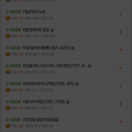
티탸
+30
조회수:58
| 26.07.31
소식&정보
7월 운영자 노트
1
티탸
+30
조회수:46
| 26.07.31
소식&정보
8월 업데이트 일정
2
티탸
+30
조회수:170
| 26.07.31
소식&정보
주장Ⅰ 클리어 캠페인 (8/1~8/31)
0
티탸
+30
조회수:63
| 26.07.30
소식&정보
포흐욜라의 크리스마스 이브 픽업 (7/27~8..
0
티탸
+30
조회수:114
| 26.07.24
소식&정보
사마의(라이네스) 픽업 (7/25~8/1)
1
티탸
+30
조회수:71
| 26.07.23
소식&정보
시토나이 픽업 (7/23~7/30)
0
티탸
+30
조회수:90
| 26.07.21
소식&정보
7/21(화) 점검 연장(완료)
0
티탸
+30
조회수:79
| 26.07.21