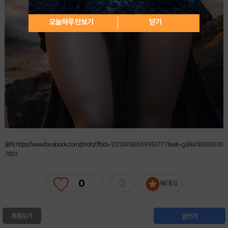
오늘하루 안보기
닫기
출처: https://www.facebook.com/photo/?fbid=122134148559149777&set=g.88418069626
7801
0
북마크
목록보기
글쓰기