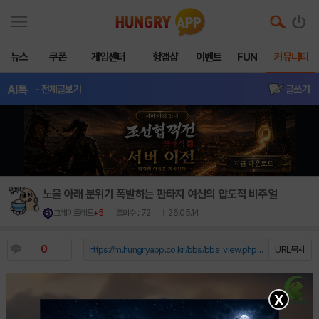
뉴스
쿠폰
게임센터
헝앱샵
이벤트
FUN
커뮤니티
AI톡
- 전체글보기
글쓰기
노을 아래 분위기 폭발하는 판타지 여신의 압도적 비주얼
그레이트레드
+5
조회수 : 72
| 26.05.14
0
https://m.hungryapp.co.kr/bbs/bbs_view.php?durl=Y...
URL복사
X