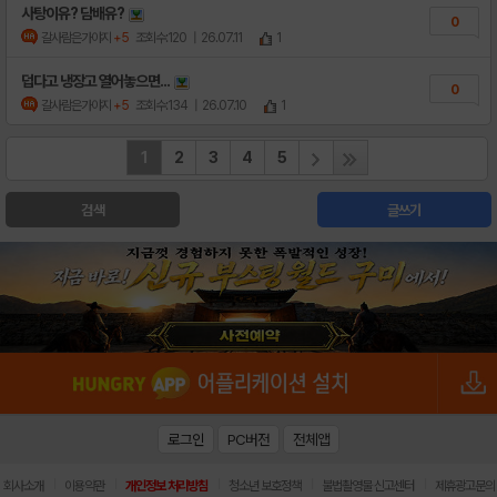
사탕이유? 담배유?
0
갈사람은가야지
+5
조회수:120
| 26.07.11
1
덥다고 냉장고 열어놓으면...
0
갈사람은가야지
+5
조회수:134
| 26.07.10
1
1
2
3
4
5
검색
글쓰기
로그인
PC버전
전체앱
|
|
|
|
|
회사소개
이용약관
개인정보 처리방침
청소년 보호정책
불법촬영물 신고센터
제휴광고문의