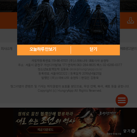
로그인
PC버전
전체앱
|
|
|
|
|
오늘하루 안보기
닫기
회사소개
이용약관
개인정보 처리방침
청소년 보호정책
불법촬영물 신고센터
제휴광고문의
사업자등록번호:119-86-61101 (주)스마트나우 대표이사:송현두
주소: 서울시 금천구 가산디지털1로 171 연락처:063-284-8635 팩스:02-6265-0377
청소년보호책임자:김동욱
desk@hungryapp.co.kr
등록번호:서울아02322 | 등록일자:2016년4월25일
발행인:(주)스마트나우 송현두 | 편집인:김동욱
헝그리앱의 콘텐츠 및 기사는 저작권법의 보호를 받으므로, 무단 전재, 복사, 배포 등을 금합니다.
Copyright (c) HungryApp All Rights Reserved.