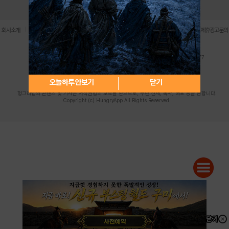
로그인
PC버전
전체앱
|
|
|
|
|
회사소개
이용약관
개인정보 처리방침
청소년 보호정책
불법촬영물 신고센터
제휴광고문의
사업자등록번호:119-86-61101 (주)스마트나우 대표이사:송현두
주소: 서울시 금천구 가산디지털1로 171 연락처:063-284-8635 팩스:02-6265-0377
청소년보호책임자:김동욱
desk@hungryapp.co.kr
등록번호:서울아02322 | 등록일자:2016년4월25일
발행인:(주)스마트나우 송현두 | 편집인:김동욱
오늘하루 안보기
닫기
헝그리앱의 콘텐츠 및 기사는 저작권법의 보호를 받으므로, 무단 전재, 복사, 배포 등을 금합니다.
Copyright (c) HungryApp All Rights Reserved.