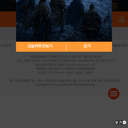
로그인
PC버전
전체앱
|
|
|
|
|
오늘하루 안보기
닫기
회사소개
이용약관
개인정보 처리방침
청소년 보호정책
불법촬영물 신고센터
제휴광고문의
사업자등록번호:119-86-61101 (주)스마트나우 대표이사:송현두
주소: 서울시 금천구 가산디지털1로 171 연락처:063-284-8635 팩스:02-6265-0377
청소년보호책임자:김동욱
desk@hungryapp.co.kr
등록번호:서울아02322 | 등록일자:2016년4월25일
발행인:(주)스마트나우 송현두 | 편집인:김동욱
헝그리앱의 콘텐츠 및 기사는 저작권법의 보호를 받으므로, 무단 전재, 복사, 배포 등을 금합니다.
Copyright (c) HungryApp All Rights Reserved.