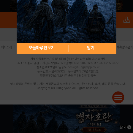
로그인
PC버전
전체앱
|
|
|
|
|
오늘하루 안보기
닫기
회사소개
이용약관
개인정보 처리방침
청소년 보호정책
불법촬영물 신고센터
제휴광고문의
사업자등록번호:119-86-61101 (주)스마트나우 대표이사:송현두
주소: 서울시 금천구 가산디지털1로 171 연락처:063-284-8635 팩스:02-6265-0377
청소년보호책임자:김동욱
desk@hungryapp.co.kr
등록번호:서울아02322 | 등록일자:2016년4월25일
발행인:(주)스마트나우 송현두 | 편집인:김동욱
헝그리앱의 콘텐츠 및 기사는 저작권법의 보호를 받으므로, 무단 전재, 복사, 배포 등을 금합니다.
Copyright (c) HungryApp All Rights Reserved.