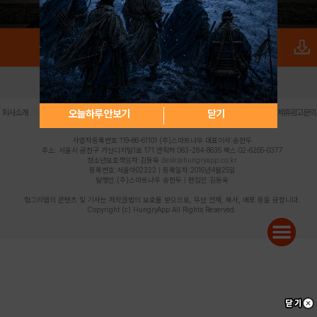
로그인
PC버전
전체앱
|
|
|
|
|
오늘하루 안보기
닫기
회사소개
이용약관
개인정보 처리방침
청소년 보호정책
불법촬영물 신고센터
제휴광고문의
사업자등록번호:119-86-61101 (주)스마트나우 대표이사:송현두
주소: 서울시 금천구 가산디지털1로 171 연락처:063-284-8635 팩스:02-6265-0377
청소년보호책임자:김동욱
desk@hungryapp.co.kr
등록번호:서울아02322 | 등록일자:2016년4월25일
발행인:(주)스마트나우 송현두 | 편집인:김동욱
헝그리앱의 콘텐츠 및 기사는 저작권법의 보호를 받으므로, 무단 전재, 복사, 배포 등을 금합니다.
Copyright (c) HungryApp All Rights Reserved.