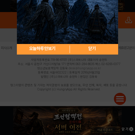
로그인
PC버전
전체앱
|
|
|
|
|
오늘하루 안보기
닫기
회사소개
이용약관
개인정보 처리방침
청소년 보호정책
불법촬영물 신고센터
제휴광고문의
사업자등록번호:119-86-61101 (주)스마트나우 대표이사:송현두
주소: 서울시 금천구 가산디지털1로 171 연락처:063-284-8635 팩스:02-6265-0377
청소년보호책임자:김동욱
desk@hungryapp.co.kr
등록번호:서울아02322 | 등록일자:2016년4월25일
발행인:(주)스마트나우 송현두 | 편집인:김동욱
헝그리앱의 콘텐츠 및 기사는 저작권법의 보호를 받으므로, 무단 전재, 복사, 배포 등을 금합니다.
Copyright (c) HungryApp All Rights Reserved.