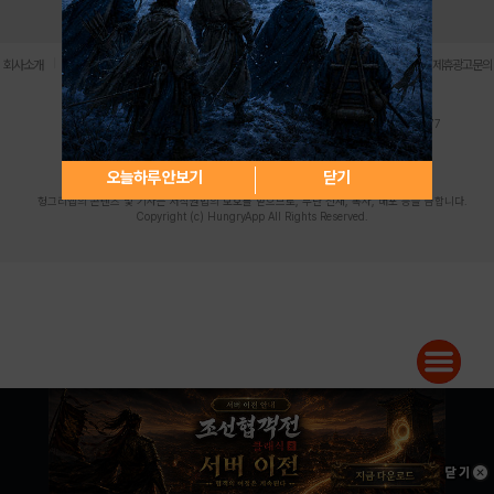
로그인
PC버전
전체앱
|
|
|
|
|
회사소개
이용약관
개인정보 처리방침
청소년 보호정책
불법촬영물 신고센터
제휴광고문의
사업자등록번호:119-86-61101 (주)스마트나우 대표이사:송현두
주소: 서울시 금천구 가산디지털1로 171 연락처:063-284-8635 팩스:02-6265-0377
청소년보호책임자:김동욱
desk@hungryapp.co.kr
등록번호:서울아02322 | 등록일자:2016년4월25일
발행인:(주)스마트나우 송현두 | 편집인:김동욱
오늘하루 안보기
닫기
헝그리앱의 콘텐츠 및 기사는 저작권법의 보호를 받으므로, 무단 전재, 복사, 배포 등을 금합니다.
Copyright (c) HungryApp All Rights Reserved.