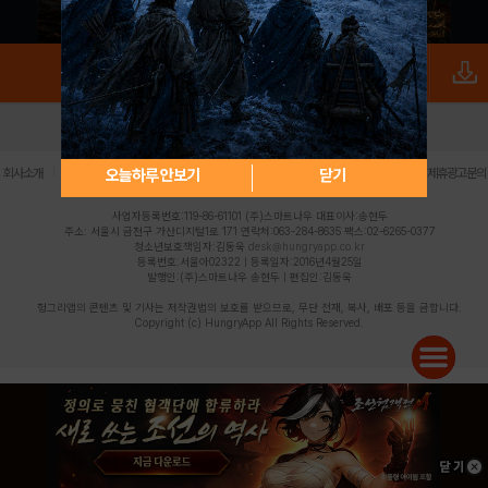
로그인
PC버전
전체앱
|
|
|
|
|
오늘하루 안보기
닫기
회사소개
이용약관
개인정보 처리방침
청소년 보호정책
불법촬영물 신고센터
제휴광고문의
사업자등록번호:119-86-61101 (주)스마트나우 대표이사:송현두
주소: 서울시 금천구 가산디지털1로 171 연락처:063-284-8635 팩스:02-6265-0377
청소년보호책임자:김동욱
desk@hungryapp.co.kr
등록번호:서울아02322 | 등록일자:2016년4월25일
발행인:(주)스마트나우 송현두 | 편집인:김동욱
헝그리앱의 콘텐츠 및 기사는 저작권법의 보호를 받으므로, 무단 전재, 복사, 배포 등을 금합니다.
Copyright (c) HungryApp All Rights Reserved.