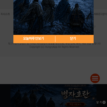
로그인
PC버전
전체앱
|
|
|
|
|
회사소개
이용약관
개인정보 처리방침
청소년 보호정책
불법촬영물 신고센터
제휴광고문의
사업자등록번호:119-86-61101 (주)스마트나우 대표이사:송현두
주소: 서울시 금천구 가산디지털1로 171 연락처:063-284-8635 팩스:02-6265-0377
청소년보호책임자:김동욱
desk@hungryapp.co.kr
등록번호:서울아02322 | 등록일자:2016년4월25일
발행인:(주)스마트나우 송현두 | 편집인:김동욱
오늘하루 안보기
닫기
헝그리앱의 콘텐츠 및 기사는 저작권법의 보호를 받으므로, 무단 전재, 복사, 배포 등을 금합니다.
Copyright (c) HungryApp All Rights Reserved.