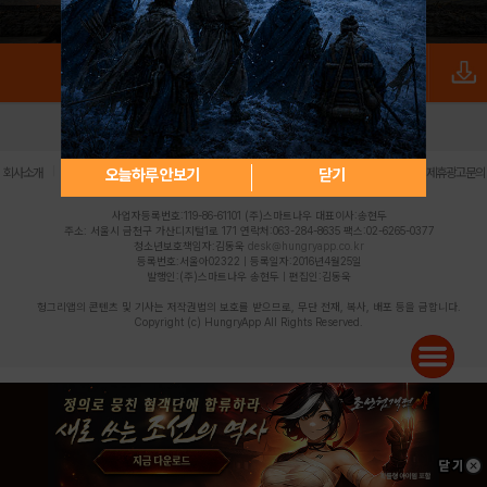
로그인
PC버전
전체앱
|
|
|
|
|
오늘하루 안보기
닫기
회사소개
이용약관
개인정보 처리방침
청소년 보호정책
불법촬영물 신고센터
제휴광고문의
사업자등록번호:119-86-61101 (주)스마트나우 대표이사:송현두
주소: 서울시 금천구 가산디지털1로 171 연락처:063-284-8635 팩스:02-6265-0377
청소년보호책임자:김동욱
desk@hungryapp.co.kr
등록번호:서울아02322 | 등록일자:2016년4월25일
발행인:(주)스마트나우 송현두 | 편집인:김동욱
헝그리앱의 콘텐츠 및 기사는 저작권법의 보호를 받으므로, 무단 전재, 복사, 배포 등을 금합니다.
Copyright (c) HungryApp All Rights Reserved.