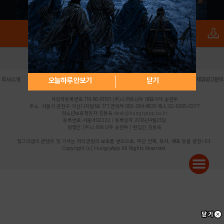
로그인
PC버전
전체앱
|
|
|
|
|
오늘하루 안보기
닫기
회사소개
이용약관
개인정보 처리방침
청소년 보호정책
불법촬영물 신고센터
제휴광고문의
사업자등록번호:119-86-61101 (주)스마트나우 대표이사:송현두
주소: 서울시 금천구 가산디지털1로 171 연락처:063-284-8635 팩스:02-6265-0377
청소년보호책임자:김동욱
desk@hungryapp.co.kr
등록번호:서울아02322 | 등록일자:2016년4월25일
발행인:(주)스마트나우 송현두 | 편집인:김동욱
헝그리앱의 콘텐츠 및 기사는 저작권법의 보호를 받으므로, 무단 전재, 복사, 배포 등을 금합니다.
Copyright (c) HungryApp All Rights Reserved.