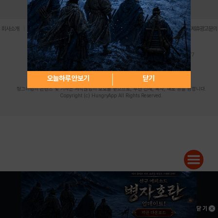
로그인
PC버전
전체앱
|
|
|
|
|
회사소개
이용약관
개인정보 처리방침
청소년 보호정책
불법촬영물 신고센터
제휴광고문의
사업자등록번호:119-86-61101 (주)스마트나우 대표이사:송현두
주소: 서울시 금천구 가산디지털1로 171 연락처:063-284-8635 팩스:02-6265-0377
청소년보호책임자:김동욱
desk@hungryapp.co.kr
등록번호:서울아02322 | 등록일자:2016년4월25일
발행인:(주)스마트나우 송현두 | 편집인:김동욱
오늘하루 안보기
닫기
헝그리앱의 콘텐츠 및 기사는 저작권법의 보호를 받으므로, 무단 전재, 복사, 배포 등을 금합니다.
Copyright (c) HungryApp All Rights Reserved.