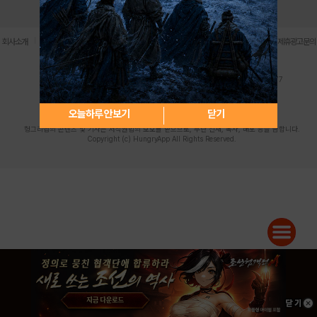
로그인
PC버전
전체앱
|
|
|
|
|
회사소개
이용약관
개인정보 처리방침
청소년 보호정책
불법촬영물 신고센터
제휴광고문의
사업자등록번호:119-86-61101 (주)스마트나우 대표이사:송현두
주소: 서울시 금천구 가산디지털1로 171 연락처:063-284-8635 팩스:02-6265-0377
청소년보호책임자:김동욱
desk@hungryapp.co.kr
등록번호:서울아02322 | 등록일자:2016년4월25일
발행인:(주)스마트나우 송현두 | 편집인:김동욱
오늘하루 안보기
닫기
헝그리앱의 콘텐츠 및 기사는 저작권법의 보호를 받으므로, 무단 전재, 복사, 배포 등을 금합니다.
Copyright (c) HungryApp All Rights Reserved.