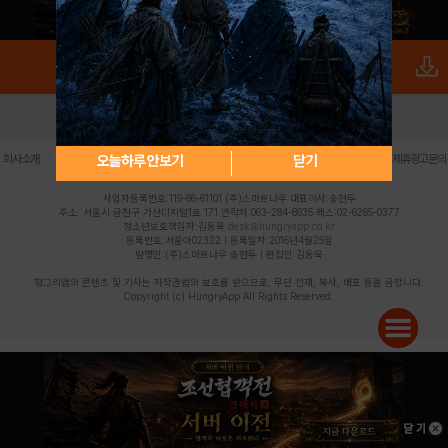
로그인
PC버전
전체앱
|
|
|
|
|
오늘하루 안보기
닫기
회사소개
이용약관
개인정보 처리방침
청소년 보호정책
불법촬영물 신고센터
제휴광고문의
사업자등록번호:119-86-61101 (주)스마트나우 대표이사:송현두
주소: 서울시 금천구 가산디지털1로 171 연락처:063-284-8635 팩스:02-6265-0377
청소년보호책임자:김동욱
desk@hungryapp.co.kr
등록번호:서울아02322 | 등록일자:2016년4월25일
발행인:(주)스마트나우 송현두 | 편집인:김동욱
헝그리앱의 콘텐츠 및 기사는 저작권법의 보호를 받으므로, 무단 전재, 복사, 배포 등을 금합니다.
Copyright (c) HungryApp All Rights Reserved.