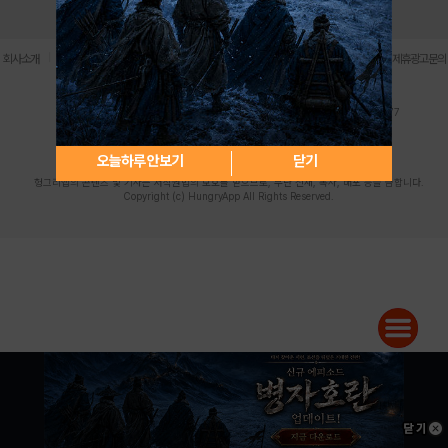
로그인
PC버전
전체앱
|
|
|
|
|
회사소개
이용약관
개인정보 처리방침
청소년 보호정책
불법촬영물 신고센터
제휴광고문의
사업자등록번호:119-86-61101 (주)스마트나우 대표이사:송현두
주소: 서울시 금천구 가산디지털1로 171 연락처:063-284-8635 팩스:02-6265-0377
청소년보호책임자:김동욱
desk@hungryapp.co.kr
등록번호:서울아02322 | 등록일자:2016년4월25일
발행인:(주)스마트나우 송현두 | 편집인:김동욱
오늘하루 안보기
닫기
헝그리앱의 콘텐츠 및 기사는 저작권법의 보호를 받으므로, 무단 전재, 복사, 배포 등을 금합니다.
Copyright (c) HungryApp All Rights Reserved.