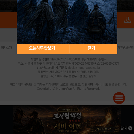
로그인
PC버전
전체앱
|
|
|
|
|
오늘하루 안보기
닫기
회사소개
이용약관
개인정보 처리방침
청소년 보호정책
불법촬영물 신고센터
제휴광고문의
사업자등록번호:119-86-61101 (주)스마트나우 대표이사:송현두
주소: 서울시 금천구 가산디지털1로 171 연락처:063-284-8635 팩스:02-6265-0377
청소년보호책임자:김동욱
desk@hungryapp.co.kr
등록번호:서울아02322 | 등록일자:2016년4월25일
발행인:(주)스마트나우 송현두 | 편집인:김동욱
헝그리앱의 콘텐츠 및 기사는 저작권법의 보호를 받으므로, 무단 전재, 복사, 배포 등을 금합니다.
Copyright (c) HungryApp All Rights Reserved.