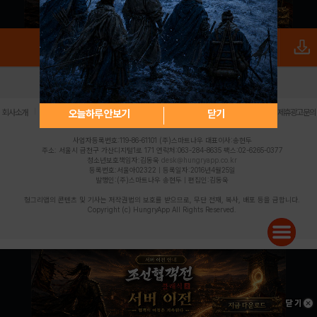
로그인
PC버전
전체앱
|
|
|
|
|
오늘하루 안보기
닫기
회사소개
이용약관
개인정보 처리방침
청소년 보호정책
불법촬영물 신고센터
제휴광고문의
사업자등록번호:119-86-61101 (주)스마트나우 대표이사:송현두
주소: 서울시 금천구 가산디지털1로 171 연락처:063-284-8635 팩스:02-6265-0377
청소년보호책임자:김동욱
desk@hungryapp.co.kr
등록번호:서울아02322 | 등록일자:2016년4월25일
발행인:(주)스마트나우 송현두 | 편집인:김동욱
헝그리앱의 콘텐츠 및 기사는 저작권법의 보호를 받으므로, 무단 전재, 복사, 배포 등을 금합니다.
Copyright (c) HungryApp All Rights Reserved.