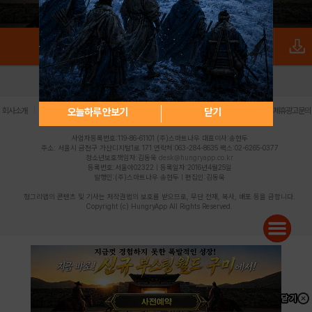
로그인
PC버전
전체앱
|
|
|
|
|
오늘하루 안보기
닫기
회사소개
이용약관
개인정보 처리방침
청소년 보호정책
불법촬영물 신고센터
제휴광고문의
사업자등록번호:119-86-61101 (주)스마트나우 대표이사:송현두
주소: 서울시 금천구 가산디지털1로 171 연락처:063-284-8635 팩스:02-6265-0377
청소년보호책임자:김동욱
desk@hungryapp.co.kr
등록번호:서울아02322 | 등록일자:2016년4월25일
발행인:(주)스마트나우 송현두 | 편집인:김동욱
헝그리앱의 콘텐츠 및 기사는 저작권법의 보호를 받으므로, 무단 전재, 복사, 배포 등을 금합니다.
Copyright (c) HungryApp All Rights Reserved.