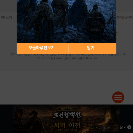
로그인
PC버전
전체앱
|
|
|
|
|
회사소개
이용약관
개인정보 처리방침
청소년 보호정책
불법촬영물 신고센터
제휴광고문의
사업자등록번호:119-86-61101 (주)스마트나우 대표이사:송현두
주소: 서울시 금천구 가산디지털1로 171 연락처:063-284-8635 팩스:02-6265-0377
청소년보호책임자:김동욱
desk@hungryapp.co.kr
등록번호:서울아02322 | 등록일자:2016년4월25일
발행인:(주)스마트나우 송현두 | 편집인:김동욱
오늘하루 안보기
닫기
헝그리앱의 콘텐츠 및 기사는 저작권법의 보호를 받으므로, 무단 전재, 복사, 배포 등을 금합니다.
Copyright (c) HungryApp All Rights Reserved.