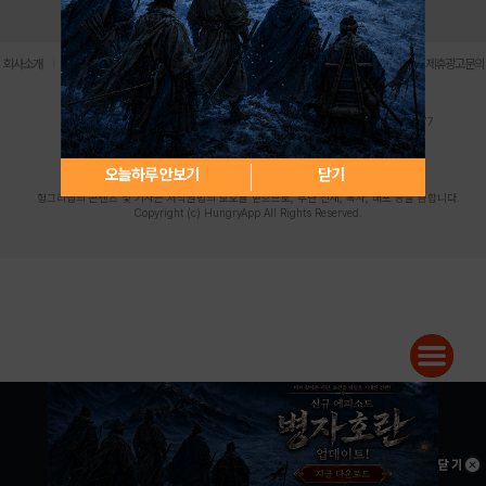
로그인
PC버전
전체앱
|
|
|
|
|
회사소개
이용약관
개인정보 처리방침
청소년 보호정책
불법촬영물 신고센터
제휴광고문의
사업자등록번호:119-86-61101 (주)스마트나우 대표이사:송현두
주소: 서울시 금천구 가산디지털1로 171 연락처:063-284-8635 팩스:02-6265-0377
청소년보호책임자:김동욱
desk@hungryapp.co.kr
등록번호:서울아02322 | 등록일자:2016년4월25일
발행인:(주)스마트나우 송현두 | 편집인:김동욱
오늘하루 안보기
닫기
헝그리앱의 콘텐츠 및 기사는 저작권법의 보호를 받으므로, 무단 전재, 복사, 배포 등을 금합니다.
Copyright (c) HungryApp All Rights Reserved.