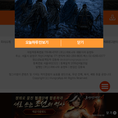
로그인
PC버전
전체앱
|
|
|
|
|
오늘하루 안보기
닫기
회사소개
이용약관
개인정보 처리방침
청소년 보호정책
불법촬영물 신고센터
제휴광고문의
사업자등록번호:119-86-61101 (주)스마트나우 대표이사:송현두
주소: 서울시 금천구 가산디지털1로 171 연락처:063-284-8635 팩스:02-6265-0377
청소년보호책임자:김동욱
desk@hungryapp.co.kr
등록번호:서울아02322 | 등록일자:2016년4월25일
발행인:(주)스마트나우 송현두 | 편집인:김동욱
헝그리앱의 콘텐츠 및 기사는 저작권법의 보호를 받으므로, 무단 전재, 복사, 배포 등을 금합니다.
Copyright (c) HungryApp All Rights Reserved.