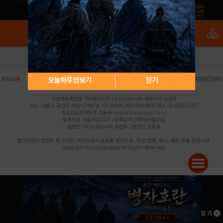
로그인
PC버전
전체앱
|
|
|
|
|
오늘하루 안보기
닫기
회사소개
이용약관
개인정보 처리방침
청소년 보호정책
불법촬영물 신고센터
제휴광고문의
사업자등록번호:119-86-61101 (주)스마트나우 대표이사:송현두
주소: 서울시 금천구 가산디지털1로 171 연락처:063-284-8635 팩스:02-6265-0377
청소년보호책임자:김동욱
desk@hungryapp.co.kr
등록번호:서울아02322 | 등록일자:2016년4월25일
발행인:(주)스마트나우 송현두 | 편집인:김동욱
헝그리앱의 콘텐츠 및 기사는 저작권법의 보호를 받으므로, 무단 전재, 복사, 배포 등을 금합니다.
Copyright (c) HungryApp All Rights Reserved.