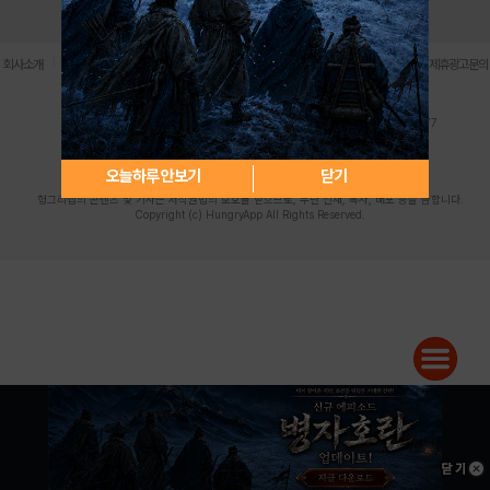
로그인
PC버전
전체앱
|
|
|
|
|
회사소개
이용약관
개인정보 처리방침
청소년 보호정책
불법촬영물 신고센터
제휴광고문의
사업자등록번호:119-86-61101 (주)스마트나우 대표이사:송현두
주소: 서울시 금천구 가산디지털1로 171 연락처:063-284-8635 팩스:02-6265-0377
청소년보호책임자:김동욱
desk@hungryapp.co.kr
등록번호:서울아02322 | 등록일자:2016년4월25일
발행인:(주)스마트나우 송현두 | 편집인:김동욱
오늘하루 안보기
닫기
헝그리앱의 콘텐츠 및 기사는 저작권법의 보호를 받으므로, 무단 전재, 복사, 배포 등을 금합니다.
Copyright (c) HungryApp All Rights Reserved.