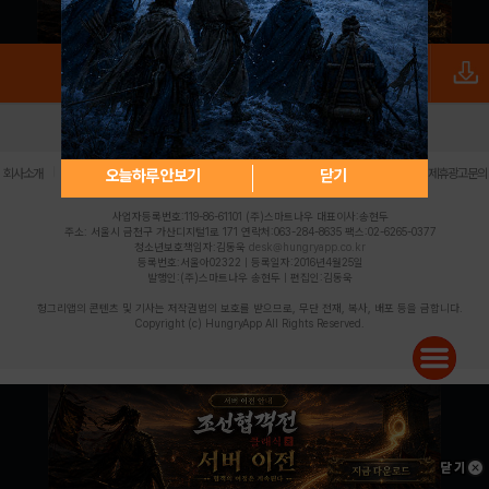
로그인
PC버전
전체앱
|
|
|
|
|
오늘하루 안보기
닫기
회사소개
이용약관
개인정보 처리방침
청소년 보호정책
불법촬영물 신고센터
제휴광고문의
사업자등록번호:119-86-61101 (주)스마트나우 대표이사:송현두
주소: 서울시 금천구 가산디지털1로 171 연락처:063-284-8635 팩스:02-6265-0377
청소년보호책임자:김동욱
desk@hungryapp.co.kr
등록번호:서울아02322 | 등록일자:2016년4월25일
발행인:(주)스마트나우 송현두 | 편집인:김동욱
헝그리앱의 콘텐츠 및 기사는 저작권법의 보호를 받으므로, 무단 전재, 복사, 배포 등을 금합니다.
Copyright (c) HungryApp All Rights Reserved.