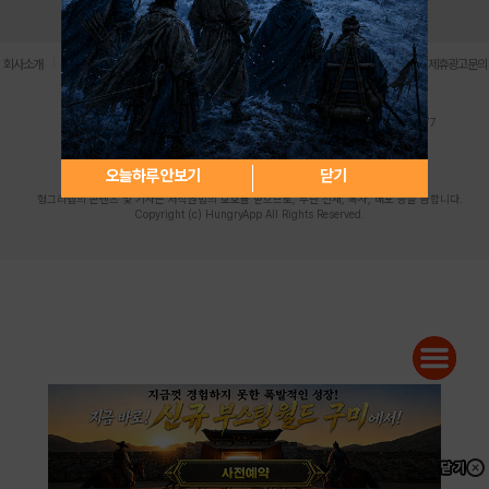
로그인
PC버전
전체앱
|
|
|
|
|
회사소개
이용약관
개인정보 처리방침
청소년 보호정책
불법촬영물 신고센터
제휴광고문의
사업자등록번호:119-86-61101 (주)스마트나우 대표이사:송현두
주소: 서울시 금천구 가산디지털1로 171 연락처:063-284-8635 팩스:02-6265-0377
청소년보호책임자:김동욱
desk@hungryapp.co.kr
등록번호:서울아02322 | 등록일자:2016년4월25일
발행인:(주)스마트나우 송현두 | 편집인:김동욱
오늘하루 안보기
닫기
헝그리앱의 콘텐츠 및 기사는 저작권법의 보호를 받으므로, 무단 전재, 복사, 배포 등을 금합니다.
Copyright (c) HungryApp All Rights Reserved.