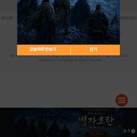
로그인
PC버전
전체앱
|
|
|
|
|
회사소개
이용약관
개인정보 처리방침
청소년 보호정책
불법촬영물 신고센터
제휴광고문의
사업자등록번호:119-86-61101 (주)스마트나우 대표이사:송현두
주소: 서울시 금천구 가산디지털1로 171 연락처:063-284-8635 팩스:02-6265-0377
청소년보호책임자:김동욱
desk@hungryapp.co.kr
등록번호:서울아02322 | 등록일자:2016년4월25일
발행인:(주)스마트나우 송현두 | 편집인:김동욱
오늘하루 안보기
닫기
헝그리앱의 콘텐츠 및 기사는 저작권법의 보호를 받으므로, 무단 전재, 복사, 배포 등을 금합니다.
Copyright (c) HungryApp All Rights Reserved.