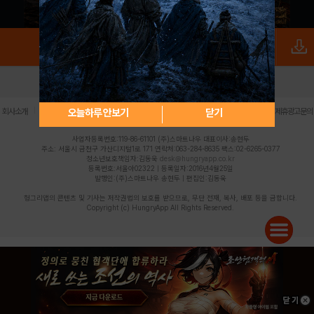
로그인
PC버전
전체앱
|
|
|
|
|
오늘하루 안보기
닫기
회사소개
이용약관
개인정보 처리방침
청소년 보호정책
불법촬영물 신고센터
제휴광고문의
사업자등록번호:119-86-61101 (주)스마트나우 대표이사:송현두
주소: 서울시 금천구 가산디지털1로 171 연락처:063-284-8635 팩스:02-6265-0377
청소년보호책임자:김동욱
desk@hungryapp.co.kr
등록번호:서울아02322 | 등록일자:2016년4월25일
발행인:(주)스마트나우 송현두 | 편집인:김동욱
헝그리앱의 콘텐츠 및 기사는 저작권법의 보호를 받으므로, 무단 전재, 복사, 배포 등을 금합니다.
Copyright (c) HungryApp All Rights Reserved.